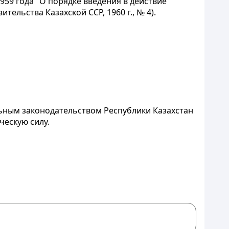
959 года "О порядке введения в действие
ельства Казахской ССР, 1960 г., № 4).
льным
законодательством Республики Казахстан
ескую силу.