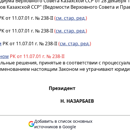
иума Верховного Совета Казахской ССР от 28 декабря 1
в Казахской ССР" (Ведомости Верховного Совета и Правит
К от 11.07.01 г. № 238-II
(
см. стар. ред.
)
К от 11.07.01 г. № 238-II
(
см. стар. ред.
)
м
РК от 11.07.01 г. № 238-II
(
см. стар. ред.
)
оном
РК от 11.07.01 г. № 238-II
льные решения, принятые в соответствии с процессуа
еименованием настоящим Законом не утрачивают юридич
дент
Н. НАЗАРБАЕВ
Добавить в список основных
источников в Google