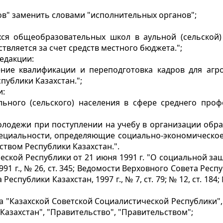
тов" заменить словами "исполнительных органов";
хся общеобразовательных школ в аульной (сельской)
ляется за счет средств местного бюджета.";
редакции:
ение квалификации и переподготовка кадров для аг
публики Казахстан.";
и:
льного (сельского) населения в сфере среднего про
молодежи при поступлении на учебу в организации об
циальности, определяющие социально-экономическое р
твом Республики Казахстан.".
еской Республики от 21 июня 1991 г. "О социальной за
 г., № 26, ст. 345; Ведомости Верховного Совета Республи
еспублики Казахстан, 1997 г., № 7, ст. 79; № 12, ст. 184; № 1
лова "Казахской Советской Социалистической Республики
Казахстан", "Правительство", "Правительством";