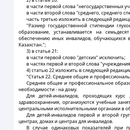
2) в статье 20:
в части первой слова "негосударственных у
в части второй слова "среднего, среднего 
часть третью изложить в следующей редакц
"Размер государственной стипендии глу
образование, устанавливается на семьдес
обеспечению иных инвалидов, обучающихся в
Казахстан.";
3) в статье 21:
в части первой слово "детских" исключить;
в частях первой и второй слова "учреждения
4) статью 22 изложить в следующей редакци
"
Статья 22.
Среднее общее и профессиональ
Среднее общее и профессиональное образо
необходимости - на дому.
Для детей-инвалидов, проходящих курс 
здравоохранения, организуются учебные заня
центральными исполнительными органами в об
Для детей-инвалидов первой и второй гру
центрах, домах и центрах для инвалидов.
В случае одинаковых показателей при п