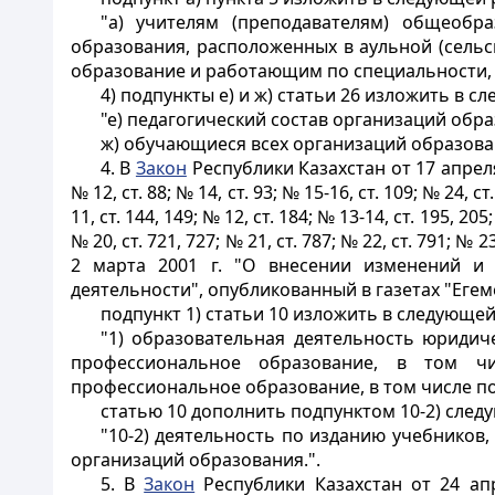
"а) учителям (преподавателям) общеобр
образования, расположенных в аульной (сель
образование и работающим по специальности, н
4) подпункты е) и ж) статьи 26 изложить в с
"е) педагогический состав организаций обра
ж) обучающиеся всех организаций образова
4. В
Закон
Республики Казахстан от 17 апреля
№ 12, ст. 88; № 14, ст. 93; № 15-16, ст. 109; № 24, 
11, ст. 144, 149; № 12, ст. 184; № 13-14, ст. 195, 205;
№ 20, ст. 721, 727; № 21, ст. 787; № 22, ст. 791; № 2
2 марта 2001 г. "О внесении изменений и 
деятельности", опубликованный в газетах "Егемен
подпункт 1) статьи 10 изложить в следующей
"1) образовательная деятельность юриди
профессиональное образование, в том чи
профессиональное образование, в том числе по
статью 10 дополнить подпунктом 10-2) след
"10-2) деятельность по изданию учебников
организаций образования.".
5. В
Закон
Республики Казахстан от 24 апр