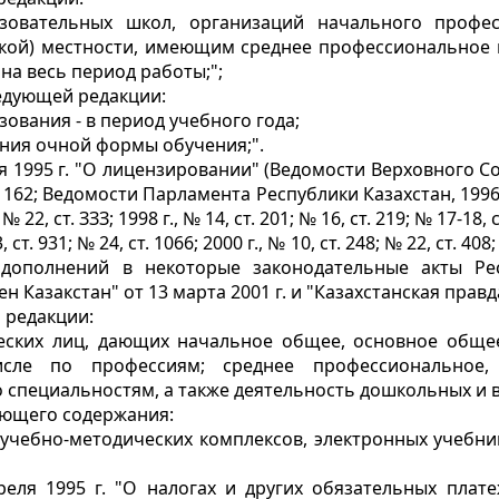
азовательных школ, организаций начального профе
ской) местности, имеющим среднее профессиональное
а весь период работы;";
ледующей редакции:
зования - в период учебного года;
ния очной формы обучения;".
 1995 г. "О лицензировании" (Ведомости Верховного Совет
ст. 162; Ведомости Парламента Республики Казахстан, 1996 г., 
 № 22, ст. ЗЗЗ; 1998 г., № 14, ст. 201; № 16, ст. 219; № 17-18, с
3, ст. 931; № 24, ст. 1066; 2000 г., № 10, ст. 248; № 22, ст. 4
дополнений в некоторые законодательные акты Ре
 Казакстан" от 13 марта 2001 г. и "Казахстанская правда"
 редакции:
ческих лиц, дающих начальное общее, основное обще
сле по профессиям; среднее профессиональное, 
 специальностям, а также деятельность дошкольных и 
ующего содержания:
, учебно-методических комплексов, электронных учебн
еля 1995 г. "О налогах и других обязательных плат