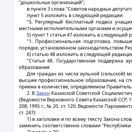
"дошкольных организаций";
в пункте 3 слова "Советов народных депута
пункт 5 изложить в следующей редакции:
"5. Регулярный бесплатный подвоз учащи
местными исполнительными органами и осуществ
5) пункт 1 статьи 47 изложить в следующей 
"1. Профессиональная подготовка, повыш
порядке, установленном законодательством Рес
6) статью 48 изложить в следующей редакци
"
Статья 48.
Государственная поддержка ау
образования
Для граждан из числа аульной (сельской) 
высшее профессиональное образование, на спе
приема в количестве, определяемом Правительс
2. В
Закон
Казахской Советской Социалистич
(Ведомости Верховного Совета Казахской ССР, 1991
208; 1995 г., № 20, ст. 120; Ведомости Парламента Р
ст. 247):
1) в заголовке и по всему тексту Закона с
заменить соответственно словами "Республики 