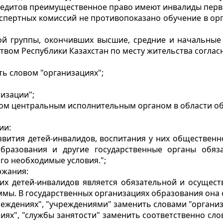
едитов преимущественное право имеют инвалиды первой 
спертных комиссий не противопоказано обучение в ор
ой группы, окончивших высшие, средние и начальные
ством Республики Казахстан по месту жительства согла
ть словом "организациях";
изации";
ном центральным исполнительным органом в области об
ии:
звития детей-инвалидов, воспитания у них общественно
 образования и другие государственные органы обя
го необходимые условия.";
ржания:
их детей-инвалидов является обязательной и осущест
ы. В государственных организациях образования она о
"учреждениях", "учреждениями" заменить словами "органи
ениях", "службы занятости" заменить соответственно сл