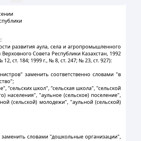
есении
спублики
:
ости развития аула, села и агропромышленного
ти Верховного Совета Республики Казахстан, 1992
2, ст. 184; 1999 г., № 8, ст. 247; № 23, ст. 927):
инистров" заменить соответственно словами "в
ство";
ие", "сельских школ", "сельская школа", "сельской
о) населения", "аульное (сельское) поселение",
ной (сельской) молодежи", "аульной (сельской)
" заменить словами "дошкольные организации",