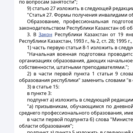
по вопросам занятости";
9) статью 27 изложить в следующей редакци
"
Статья 27.
Формы получения инвалидами об
Образование, профессиональная подгото
законодательством Республики Казахстан об об
3. В
Закон
Республики Казахстан от 19 ян
Республики Казахстан, 1993 г., № 2, ст. 28; 1995 г., №
1) часть первую статьи 8-1 изложить в след
"Начальная военная подготовка проводит
организациях образования, дающих начальное
собственности, штатными преподавателями.";
2) в части первой пункта 1 статьи 9 сло
образования республики" заменить словами "в 
3) в статье 15:
в пункте 3:
подпункт а) изложить в следующей редакции
"а) призывникам, обучающимся по дневно
среднего профессионального образования, име
в части первой подпункта б) слова "Минист
области образования";
подпункт а) пункта 5 изложить в следующей 