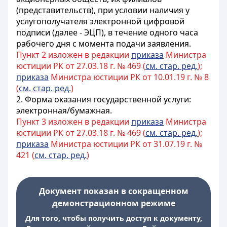
(представительств), при условии наличия у
услугополучателя электронной цифровой
подписи (далее - ЭЦП), в течение одного часа
рабочего дня с момента подачи заявления.
Пункт 2 изложен в редакции
приказа
Министра
юстиции РК от 27.03.18 г. № 469 (
см. стар. ред.
);
приказа
Министра юстиции РК от 10.01.19 г. № 8
(
см. стар. ред.
)
2. Форма оказания государственной услуги:
электронная/бумажная.
Пункт 3 изложен в редакции
приказа
Министра
юстиции РК от 27.03.18 г. № 469 (
см. стар. ред.
);
приказа
Министра юстиции РК от 31.07.19 г. №
421 (
см. стар. ред.
)
Документ показан в сокращенном
демонстрационном режиме
Для того, чтобы получить доступ к документу,