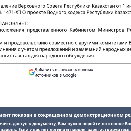
вление Верховного Совета Республики Казахстан от 1 и
 № 1471-XII О проекте Водного кодекса Республики Казахс
СТАНОВЛЯЕТ:
оложения представленного Кабинетом Министров Ре
м и продовольствию совместно с другими комитетами В
лнения с учетом предложений и замечаний народных де
нских газетах для народного обсуждения.
Добавить в список основных
источников в Google
мент показан в сокращенном демонстрационном р
учить доступ к документу, Вам нужно перейти по кнопке Во
пароль. Если у вас нет логина и пароля, зарегистрируйтесь.