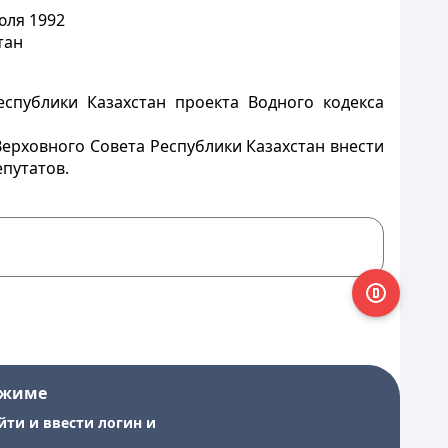
юля 1992
тан
спублики Казахстан проекта Водного кодекса
ерховного Совета Республики Казахстан внести
путатов.
ежиме
йти и ввести логин и