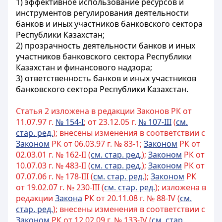
1) эффективное использование ресурсов и
инструментов регулирования деятельности
банков и иных участников банковского сектора
Республики Казахстан;
2) прозрачность деятельности банков и иных
участников банковского сектора Республики
Казахстан и финансового надзора;
3) ответственность банков и иных участников
банковского сектора Республики Казахстан.
Статья 2 изложена в редакции Законов РК от
11.07.97 г.
№ 154-I
; от 23.12.05 г.
№ 107-III
(
см.
стар. ред.
); внесены изменения в соответствии с
Законом
РК от 06.03.97 г. № 83-1;
Законом
РК от
02.03.01 г. № 162-II (
см. стар. ред.
);
Законом
РК от
10.07.03 г. № 483-II (
см. стар. ред.
);
Законом
РК от
07.07.06 г. № 178-III (
см. стар. ред.
);
Законом
РК
от 19.02.07 г. № 230-III (
см. стар. ред.
); изложена в
редакции
Закона
РК от 20.11.08 г. № 88-IV (
см.
стар. ред.
); внесены изменения в соответствии с
Законом
РК от 12.02.09 г. № 133-IV (
см. стар.