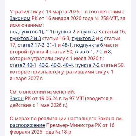
Утратил силу с 19 марта 2026 г. в соответствии с
Законом
РК от 16 января 2026 года № 258-VIII, за
исключением:
подпунктов 1)
,
1-1) пункта 2
и
пункта 3
статьи 16,
пунктов 2 и 3
статьи 16-3,
пунктов 2
и
4
статьи
17,
статей 17-2
,
31-1
и
48-1
,
подпункта 6
части
второй пункта 4 статьи 50,
глав 6-1
,
7-2
и
8
,
которые утратили силу с 1 июля 2026 г.;
статей 40-1
,
40-2
,
40-3
,
40-4
,
пункта 7-2
статьи 50,
которые признаются утратившими силу с 1
января 2027 г.
См. о внесении изменений:
Закон
РК от 19.06.24 г. № 97-VIII (вводится в
действие с 1 мая 2026 г.)
О мерах по реализации настоящего Закона см.
распоряжение
Премьер-Министра РК от 16
февраля 2026 года № 18-р