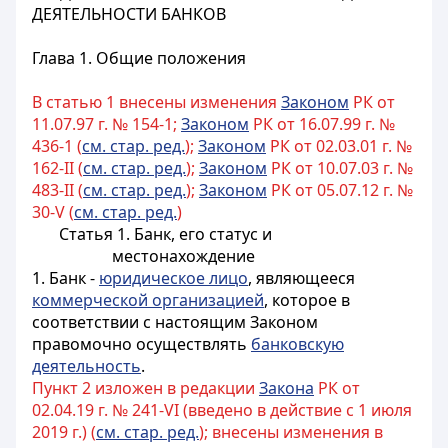
ДЕЯТЕЛЬНОСТИ БАНКОВ
Глава 1. Общие положения
В статью 1 внесены изменения
Законом
РК от
11.07.97 г. № 154-1;
Законом
РК от 16.07.99 г. №
436-1 (
см. стар. ред.
);
Законом
РК от 02.03.01 г. №
162-II (
см. стар. ред.
);
Законом
РК от 10.07.03 г. №
483-II (
см. стар. ред.
);
Законом
РК от 05.07.12 г. №
30-V (
см. стар. ред.
)
Статья 1. Банк, его статус и
местонахождение
1. Банк -
юридическое лицо
, являющееся
коммерческой организацией
, которое в
соответствии с настоящим Законом
правомочно осуществлять
банковскую
деятельность
.
Пункт 2 изложен в редакции
Закона
РК от
02.04.19 г. № 241-VI (введено в действие с 1 июля
2019 г.) (
см. стар. ред.
); внесены изменения в