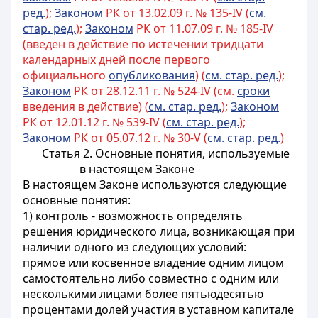
ред.
);
Законом
РК от 13.02.09 г. № 135-IV (
см.
стар. ред.
);
Законом
РК от 11.07.09 г. № 185-IV
(введен в действие по истечении тридцати
календарных дней после первого
официального
опубликования
) (
см. стар. ред.
);
Законом
РК от 28.12.11 г. № 524-IV (см.
сроки
введения в действие) (
см. стар. ред.
);
Законом
РК от 12.01.12 г. № 539-IV (
см. стар. ред.
);
Законом
РК от 05.07.12 г. № 30-V (
см. стар. ред.
)
Статья 2. Основные понятия, используемые
в настоящем Законе
В настоящем Законе используются следующие
основные понятия:
1) контроль - возможность определять
решения юридического лица, возникающая при
наличии одного из следующих условий:
прямое или косвенное владение одним лицом
самостоятельно либо совместно с одним или
несколькими лицами более пятьюдесятью
процентами долей участия в уставном капитале