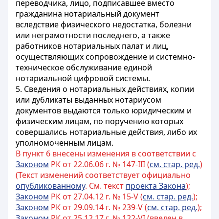
переводчика, лицо, подписавшее вместо
гражданина нотариальный документ
вследствие физического недостатка, болезни
или неграмотности последнего, а также
работников нотариальных палат и лиц,
осуществляющих сопровождение и системно-
техническое обслуживание единой
нотариальной цифровой системы.
5. Сведения о нотариальных действиях, копии
или дубликаты выданных нотариусом
документов выдаются только юридическим и
физическим лицам, по поручению которых
совершались нотариальные действия, либо их
уполномоченным лицам.
В пункт 6 внесены изменения в соответствии с
Законом
РК от 22.06.06 г. № 147-III (
см. стар. ред.
)
(Текст изменений соответствует официально
опубликованному
. См. текст
проекта Закона
);
Законом
РК от 27.04.12 г. № 15-V (
см. стар. ред.
);
Законом
РК от 29.09.14 г. № 239-V (
см. стар. ред.
);
Законом
РК от 25.12.17 г. № 122-VI (введен в