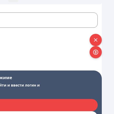
ежиме
йти и ввести логин и