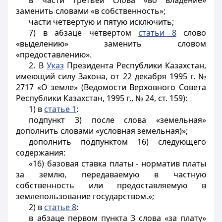
в части третьей слова «во владение»
заменить словами «в собственность»;
части четвертую и пятую исключить;
7) в абзаце четвертом
статьи 8
слово
«выделению» заменить словом
«предоставлению».
2. В
Указ
Президента Республики Казахстан,
имеющий силу Закона, от 22 декабря 1995 г. №
2717 «О земле» (Ведомости Верховного Совета
Республики Казахстан, 1995 г., № 24, ст. 159):
1) в
статье 1
:
подпункт 3) после слова «земельная»
дополнить словами «условная земельная)»;
дополнить подпунктом 16) следующего
содержания:
«16) базовая ставка платы - норматив платы
за землю, передаваемую в частную
собственность или предоставляемую в
землепользование государством.»;
2) в
статье 8
:
в абзаце первом пункта 3 слова «за плату»