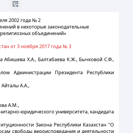
ля 2002 года № 2
олнений в некоторые законодательные
и религиозных объединений»
ан от 3 ноября 2017 года № 3
Абишева Х.А., Балтабаева К.Ж., Бычковой С.Ф.,
делом Администрации Президента Республики
Айталы А.А.,
ва А.М.,
анитарно-юридического университета, кандидата
итуционности Закона Республики Казахстан "О
осам свободы вероисповедания и деятельности