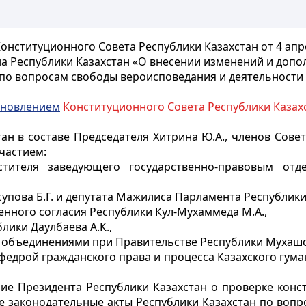
онституционного Совета Республики Казахстан от 4 апре
а Республики Казахстан «О внесении изменений и доп
 по вопросам свободы вероисповедания и деятельност
ановлением
Конституционного Совета Республики Казахст
н в составе Председателя Хитрина Ю.А., членов Совета 
участием:
естителя заведующего государственно-правовым от
упова Б.Г. и депутата Мажилиса Парламента Республики 
нного согласия Республики Кул-Мухаммеда М.А.,
лики Даулбаева А.К.,
и объединениями при Правительстве Республики Мухашо
афедрой гражданского права и процесса Казахского гум
ие Президента Республики Казахстан о проверке конст
е законодательные акты Республики Казахстан по вопр