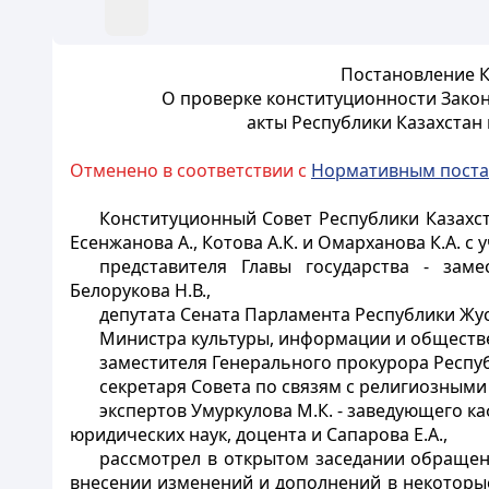
Постановление К
О проверке конституционности Закон
акты Республики Казахстан
Отменено в соответствии с
Нормативным пост
Конституционный Совет Республики Казахста
Есенжанова А., Котова А.К. и Омарханова К.А. с 
представителя Главы государства - зам
Белорукова Н.В.,
депутата Сената Парламента Республики Жус
Министра культуры, информации и обществе
заместителя Генерального прокурора Респуб
секретаря Совета по связям с религиозным
экспертов Умуркулова М.К. - заведующего к
юридических наук, доцента и Сапарова Е.А.,
рассмотрел в открытом заседании обращен
внесении изменений и дополнений в некоторы