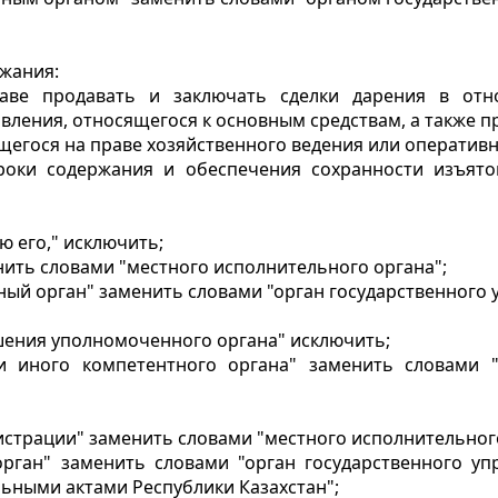
ржания:
раве продавать и заключать сделки дарения в от
вления, относящегося к основным средствам, а также 
ящегося на праве хозяйственного ведения или оператив
роки содержания и обеспечения сохранности изъят
ю его," исключить;
нить словами "местного исполнительного органа";
нный орган" заменить словами "орган государственного 
ешения уполномоченного органа" исключить;
 иного компетентного органа" заменить словами "
истрации" заменить словами "местного исполнительного
орган" заменить словами "орган государственного у
льными актами Республики Казахстан";