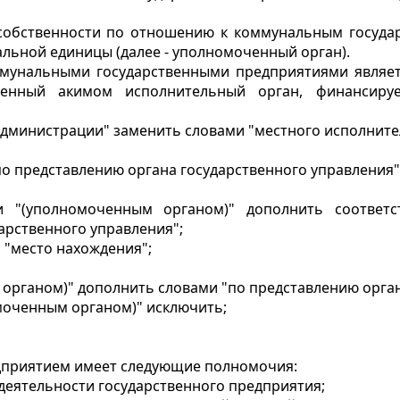
 собственности по отношению к коммунальным госуда
ьной единицы (далее - уполномоченный орган).
ммунальными государственными предприятиями являет
енный акимом исполнительный орган, финансиру
й администрации" заменить словами "местного исполните
по представлению органа государственного управления"
и "(уполномоченным органом)" дополнить соответс
дарственного управления";
 "место нахождения";
органом)" дополнить словами "по представлению орган
омоченным органом)" исключить;
едприятием имеет следующие полномочия:
деятельности государственного предприятия;