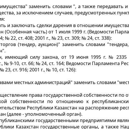
о имущества" заменить словами ", а также передавать 
ества, за исключением случаев, предусмотренных пункт
я:
ать и заключать сделки дарения в отношении имущества,
 (Особенная часть) от 1 июля 1999 г. (Ведомости Парламе
4; № 22, ст. 408; 2001 г., № 23, ст. 309; № 24, ст. 338):
"торгов (тендер, аукцион)" заменить словами "тендер
н".
, имеющий силу закона, от 19 июня 1995 г. № 2335 
 № 9-10, ст. 66; № 24, ст. 164; Ведомости Парламента Респу
 № 23, ст. 916; 2001 г., № 10, ст. 126):
 "главами местных администраций" заменить словами "м
:
осуществление права государственной собственности по
ской собственности по отношению к республиканск
тельством Республики Казахстан на распоряжение рес
ан (далее - уполномоченный орган).
публиканскими государственными предприятиями являют
лики Казахстан государственные органы, а также Нац