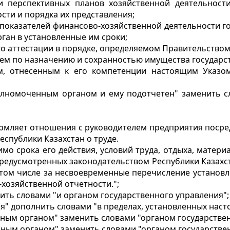
и перспективных планов хозяйственной деятельности
сти и порядка их представления;
 показателей финансово-хозяйственной деятельности г
ган в установленные им сроки;
го аттестации в порядке, определяемом Правительством
ием по назначению и сохранностью имущества государс
ам, отнесенным к его компетенции настоящим Указ
полномоченным органом и ему подотчетен" заменить с
ормляет отношения с руководителем предприятия поср
еспублики Казахстан о труде.
мо срока его действия, условий труда, отдыха, матер
редусмотренных законодательством Республики Казахст
 том числе за несвоевременные перечисление установл
хозяйственной отчетности.";
нить словами "и органом государственного управления";
я" дополнить словами "в пределах, установленных нас
нным органом" заменить словами "органом государстве
нным органом" заменить словами "органом государстве