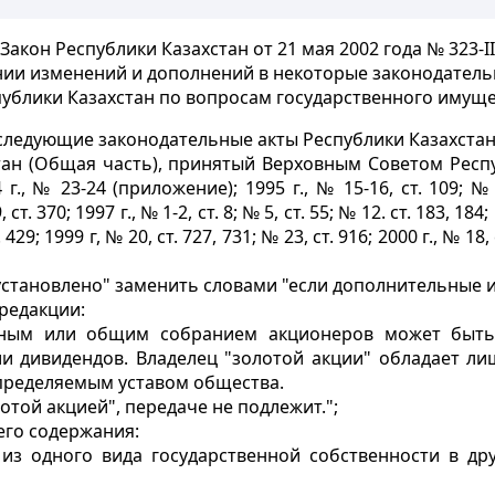
Закон Республики Казахстан от 21 мая 2002 года № 323-II
нии изменений и дополнений в некоторые законодатель
ублики Казахстан по вопросам государственного имущ
следующие законодательные акты Республики Казахстан
ан (Общая часть), принятый Верховным Советом Респуб
г., № 23-24 (приложение); 1995 г., № 15-16, ст. 109; 
ст. 370; 1997 г., № 1-2, ст. 8; № 5, ст. 55; № 12. ст. 183, 184; 
429; 1999 г, № 20, ст. 727, 731; № 23, ст. 916; 2000 г., № 18, с
не установлено" заменить словами "если дополнительные
 редакции:
ьным или общим собранием акционеров может быть 
и дивидендов. Владелец "золотой акции" обладает л
определяемым уставом общества.
той акцией", передаче не подлежит.";
его содержания:
 из одного вида государственной собственности в др