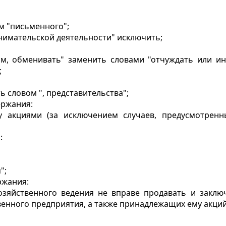
ом "письменного";
нимательской деятельности" исключить;
ам, обменивать" заменить словами "отчуждать или и
;
ь словом ", представительства";
ержания:
 акциями (за исключением случаев, предусмотренн
:
";
ржания:
озяйственного ведения не вправе продавать и заклю
енного предприятия, а также принадлежащих ему акций