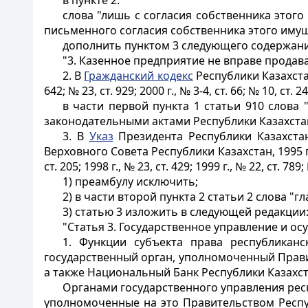
в пункте 2:
слова "лишь с согласия собственника этог
письменного согласия собственника этого имущ
дополнить пунктом 3 следующего содержани
"3. Казенное предприятие не вправе продав
2. В
Гражданский кодекс
Республики Казахстан
642; № 23, ст. 929; 2000 г., № 3-4, ст. 66; № 10, ст. 24
в части первой пункта 1 статьи 910 слова 
законодательными актами Республики Казахста
3. В
Указ
Президента Республики Казахстан
Верховного Совета Республики Казахстан, 1995 г.,
ст. 205; 1998 г., № 23, ст. 429; 1999 г., № 22, ст. 789;
1) преамбулу исключить;
2) в части второй пункта 2 статьи 2 слова
3) статью 3 изложить в следующей редакции
"Статья 3. Государственное управление и 
1. Функции субъекта права республикан
государственный орган, уполномоченный Прави
а также Национальный Банк Республики Казахст
Органами государственного управления рес
уполномоченные на это Правительством Респуб