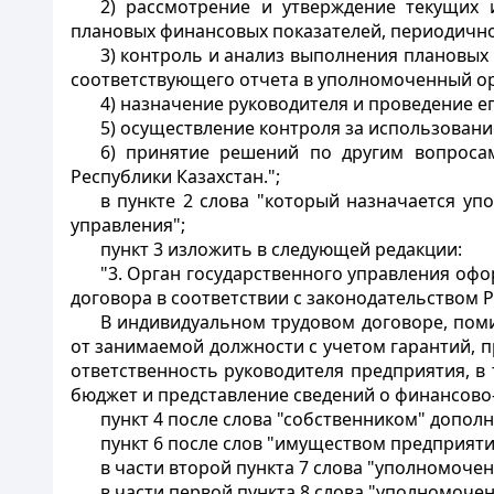
2) рассмотрение и утверждение текущих 
плановых финансовых показателей, периодично
3) контроль и анализ выполнения плановых
соответствующего отчета в уполномоченный ор
4) назначение руководителя и проведение е
5) осуществление контроля за использован
6) принятие решений по другим вопрос
Республики Казахстан.";
в пункте 2 слова "который назначается у
управления";
пункт 3 изложить в следующей редакции:
"3. Орган государственного управления оф
договора в соответствии с законодательством Р
В индивидуальном трудовом договоре, поми
от занимаемой должности с учетом гарантий, п
ответственность руководителя предприятия, в
бюджет и представление сведений о финансово-
пункт 4 после слова "собственником" допол
пункт 6 после слов "имуществом предприяти
в части второй пункта 7 слова "уполномоче
в части первой пункта 8 слова "уполномоче