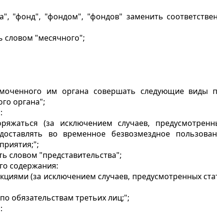
а", "фонд", "фондом", "фондов" заменить соответствен
ь словом "месячного";
номоченного им органа совершать следующие виды п
го органа";
:
ряжаться (за исключением случаев, предусмотренны
едоставлять во временное безвозмездное пользова
приятия;";
ть словом "представительства";
его содержания:
циями (за исключением случаев, предусмотренных стат
по обязательствам третьих лиц;";
: