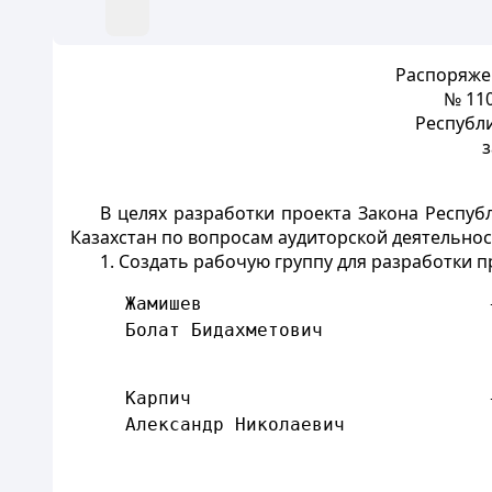
Распоряжен
№ 110
Республ
з
В целях разработки проекта Закона Респу
Казахстан по вопросам аудиторской деятельности
1. Создать рабочую группу для разработки п
     Жамишев                          
     Болат Бидахметович               
     Карпич                           
     Александр Николаевич             
                                      
                                      