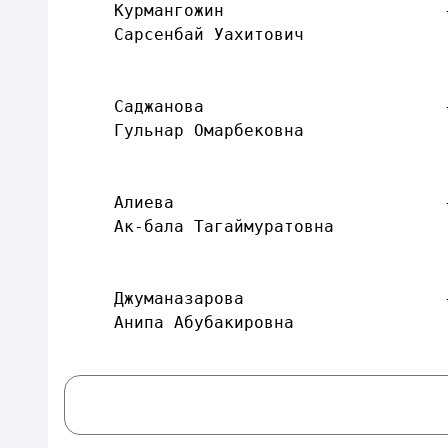
     Курмангожин                      
     Сарсенбай Уахитович              
                                      
                                      
     Саджанова                        
     Гульнар Омарбековна              
                                      
                                      
     Алиева                           
     Ак-бала Тагаймуратовна           
                                      
                                      
     Джуманазарова                    
     Анипа Абубакировна               
                                      