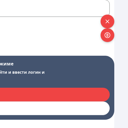
ежиме
йти и ввести логин и