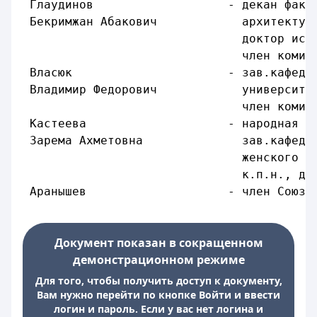
 Глаудинов                   - декан факу
 Бекримжан Абакович            архитектур
                               доктор иск
                               член комис
 Власюк                      - зав.кафедр
 Владимир Федорович            университе
                               член комис
 Кастеева                    - народная а
 Зарема Ахметовна              зав.кафедр
                               женского п
                               к.п.н., до
 Аранышев                    - член Союза
Документ показан в сокращенном
демонстрационном режиме
Для того, чтобы получить доступ к документу,
Вам нужно перейти по кнопке Войти и ввести
логин и пароль. Если у вас нет логина и