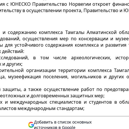
ения с ЮНЕСКО Правительство Норвегии откроет финан
ельству в осуществлении проекта, Правительство и 
ю и содержанию комплекса Тамгалы Алматинской обла
едований, осуществления мер по консервации и музе
ды для устойчивого содержания комплекса и развития 
 действий:
ледований, в том числе археологических, историк
и других;
роительной организации территории комплекса Тамга
а, музеефикация поселения, могильников и других о
й защиты, а также осуществление работ по предотв
неотложных и долговременных защитных мер;
ких и международных специалистов и студентов в об
иалистов международным стандартам;
Добавить в список основных
источников в Google