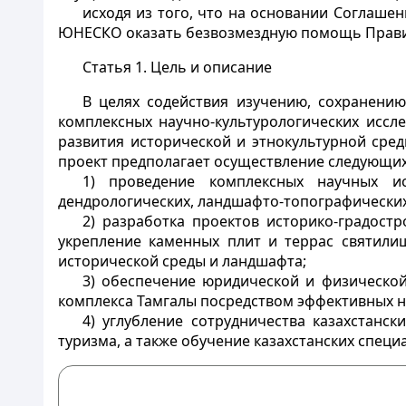
исходя из того, что на основании Соглаш
ЮНЕСКО оказать безвозмездную помощь Правит
Статья 1.
Цель и описание
В целях содействия изучению, сохранени
комплексных научно-культурологических иссл
развития исторической и этнокультурной сре
проект предполагает осуществление следующих
1) проведение комплексных научных исс
дендрологических, ландшафто-топографических 
2) разработка проектов историко-градост
укрепление каменных плит и террас святилищ
исторической среды и ландшафта;
3) обеспечение юридической и физическо
комплекса Тамгалы посредством эффективных 
4) углубление сотрудничества казахстанс
туризма, а также обучение казахстанских спец