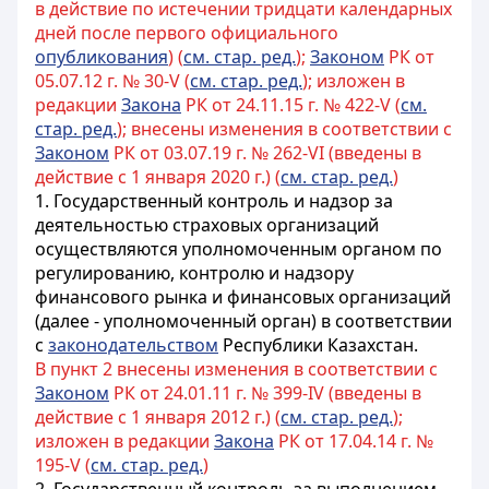
в действие по истечении тридцати календарных
дней после первого официального
опубликования
) (
см. стар. ред.
);
Законом
РК от
05.07.12 г. № 30-V (
см. стар. ред.
); изложен в
редакции
Закона
РК от 24.11.15 г. № 422-V (
см.
стар. ред.
); внесены изменения в соответствии с
Законом
РК от 03.07.19 г. № 262-VI (введены в
действие с 1 января 2020 г.) (
см. стар. ред.
)
1. Государственный контроль и надзор за
деятельностью страховых организаций
осуществляются уполномоченным органом по
регулированию, контролю и надзору
финансового рынка и финансовых организаций
(далее - уполномоченный орган) в соответствии
с
законодательством
Республики Казахстан.
В пункт 2 внесены изменения в соответствии с
Законом
РК от 24.01.11 г. № 399-IV (введены в
действие с 1 января 2012 г.) (
см. стар. ред.
);
изложен в редакции
Закона
РК от 17.04.14 г. №
195-V (
см. стар. ред.
)