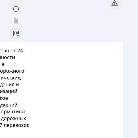
тан от 24
нности
 в
дорожного
ических,
дания и
изаций
кое
ужений,
 нормативы
а дорожных
й перевозок