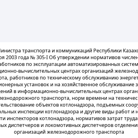
инистра транспорта и коммуникаций Республики Казахс
ря 2003 года № 305-I Об утверждении нормативов числе
аботников по эксплуатации автоматизированных систем
ионно-вычислительных центрах организаций железно
рта, работников по техническому обслуживанию энергет
ионерных установок и на хозяйственное обслуживание з
ений в информационно-вычислительных центрах орган
лезнодорожного транспорта, норм времени на техничес
тельствование объектов котлонадзора, подъемных соор
льных инспекции котлонадзора и другие виды работ и
ти инспекторов котлонадзора, нормативов затрат труд
ых диспетчеров и локомотивных диспетчеров отделени
организаций железнодорожного транспорта