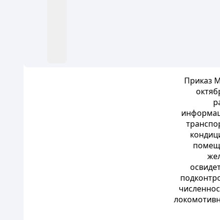
Приказ М
октяб
р
информац
транспо
кондиц
помещ
же
освиде
подконтро
численнос
локомотивн