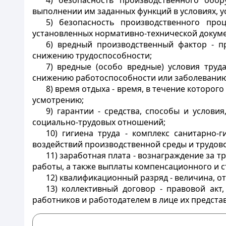
4) безопасность производственного обор
выполнении им заданных функций в условиях, 
5) безопасность производственного проц
установленных нормативно-технической докум
6) вредный производственный фактор - п
снижению трудоспособности;
7) вредные (особо вредные) условия труд
снижению работоспособности или заболеванию
8) время отдыха - время, в течение которо
усмотрению;
9) гарантии - средства, способы и услов
социально-трудовых отношений;
10) гигиена труда - комплекс санитарно-
воздействий производственной среды и трудово
11) заработная плата - вознаграждение за т
работы, а также выплаты компенсационного и 
12) квалификационный разряд - величина, 
13) коллективный договор - правовой ак
работников и работодателем в лице их предста