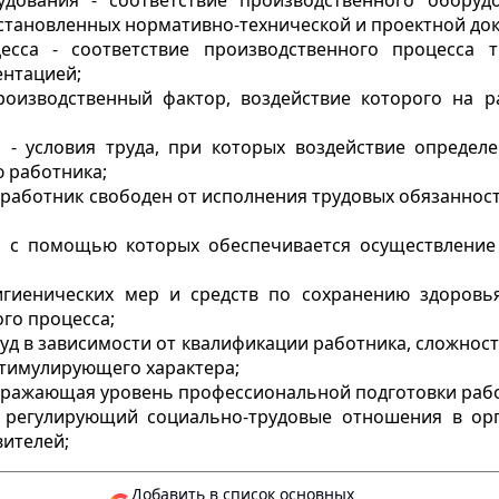
удования - соответствие производственного обору
установленных нормативно-технической и проектной до
есса - соответствие производственного процесса 
ентацией;
роизводственный фактор, воздействие которого на 
а - условия труда, при которых воздействие опреде
 работника;
го работник свободен от исполнения трудовых обязаннос
ия, с помощью которых обеспечивается осуществлени
гигиенических мер и средств по сохранению здоровь
го процесса;
руд в зависимости от квалификации работника, сложнос
стимулирующего характера;
отражающая уровень профессиональной подготовки раб
т, регулирующий социально-трудовые отношения в о
вителей;
Добавить в список основных