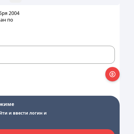
бря 2004
тан по
ежиме
йти и ввести логин и