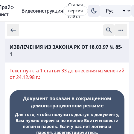
Старая
Прайс-
Видеоинструкция
версия
лист
сайта
ИЗВЛЕЧЕНИЯ ИЗ ЗАКОНА РК ОТ 18.03.97 № 85-
1
Текст пункта 1 статьи 33 до внесения изменений
от 24.12.98 г.:
Документ показан в сокращенном
демонстрационном режиме
Для того, чтобы получить доступ к документу,
Вам нужно перейти по кнопке Войти и ввести
логин и пароль. Если у вас нет логина и
пароля, зарегистрируйтесь.