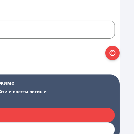
ежиме
йти и ввести логин и