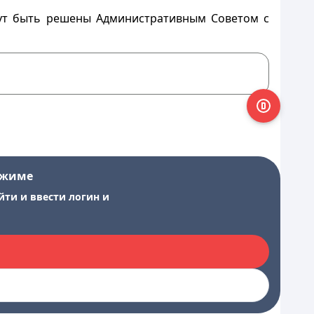
гут быть решены Административным Советом с
ежиме
йти и ввести логин и