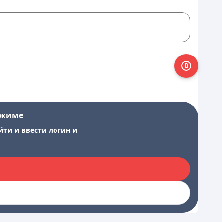
ежиме
йти и ввести логин и