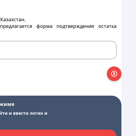
Казахстан.
редлагается форма подтверждения остатка
ежиме
йти и ввести логин и