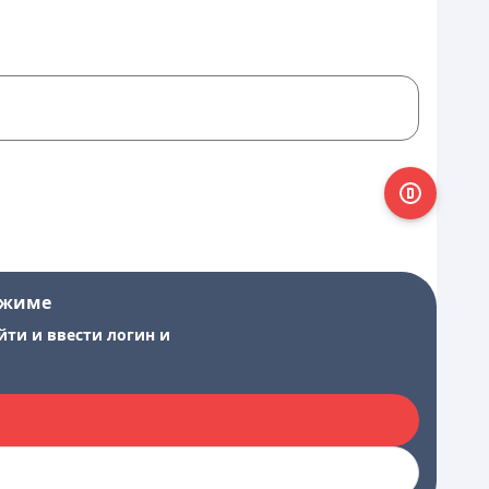
ежиме
йти и ввести логин и