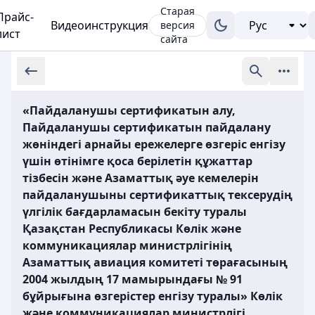
Старая
Прайс-
Видеоинструкция
версия
лист
сайта
«Пайдаланушы сертификатын алу,
Пайдаланушы сертификатын пайдалану
жөніндегі арнайы ережелерге өзгеріс енгізу
үшін өтінімге қоса берілетін құжаттар
тізбесін және Азаматтық әуе кемелерін
пайдаланушыны сертификаттық тексерудің
үлгілік бағдарламасын бекіту туралы
Қазақстан Республикасы Көлік және
коммуникациялар министрлігінің
Азаматтық авиация комитеті төрағасының
2004 жылдың 17 мамырындағы № 91
бұйрығына өзгерістер енгізу туралы» Көлік
және коммуникациялар министрлігі