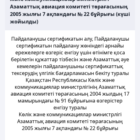
Азаматтық авиация комитеті төрағасының
2005 жылғы 7 ақпандағы № 22 бұйрығы (күші
жойылды)
Пайдаланушы сертификатын алу, Пайдаланушы
сертификатын пайдалану жөніндегі арнайы
ережелерге өзгеріс енгізу үшін өтінімге қоса
берілетін құжаттар тізбесін және Азаматтық әуе
кемелерін пайдаланушыны сертификаттық
тексерудің үлгілік бағдарламасын бекіту туралы
Қазақстан Республикасы Көлік және
коммуникациялар министрлігінің Азаматтық
авиация комитеті төрағасының 2004 жылдың 17
мамырындағы № 91 бұйрығына өзгерістер
енгізу туралы
Көлік және коммуникациялар министрлігі
Азаматтық авиация комитеті төрағасының
2005 жылғы 7 ақпандағы № 22 бұйрығы