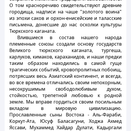
О том красноречиво свидетельствуют древние
городища, надписи на чаше "золотого воина"
из эпохи саков и орхон-енисейские и таласские
письмена, донесшие до нас осколки культуры
Тюркского каганата.
Влившиеся в состав нашего народа
племенные союзы создали основу государств
Великого тюркского каганата, тургеша,
карлуков, кимаков, караханидов, и наши предки
таким образом находились в самой гуще
трагических событий, кровопролитных побоищ,
потрясших весь Азиатский континент, и всегда,
во все времена отличались своим непокорным,
несокрушимым свободолюбивым духом,
стойкостью, трепетной любовью к родной
земле. Мы вправе гордиться своим посильным
вкладом в мировую цивилизацию.
Прославленные сыны Востока - Аль-Фараби,
Коркут-Ата, Юсуф Баласагуни, Ходжа Ахмед
Яссави, Мухаммед Хайдар Дулати, Кадыргали