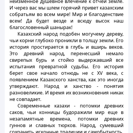
неизменное душевное влечение к отчей земле.
И через вас мы шлем горячий привет казахским
собратьям во всем мире! Мир и благоденствие
всем! Да будет везде и всюду высок наш
благословенный шанырак!
Казахский народ подобен могучему дереву,
чьи корни глубоко проникли в толщу земли. Его
история простирается в глубь и вширь веков.
Это древний народ, перенесший немало
свирепых бурь и стойко выдержавший все
испытания превратной судьбы. Его история
берет свое начало отнюдь не с XV века, с
появлением Казахского ханства, как это иногда
утверждают. Народ и ханство - понятия
разновеликие. И время их возникновения никак
не совпадает.
Современные казахи - потомки древних
саков, чьи конницы будоражили мир еще в
незапамятные времена, потомки древних
гуннов и славных тюрков. Народ, сумевший
сохранить исконные традиции и самобытность.