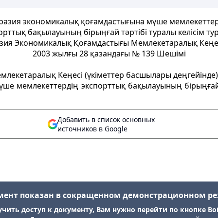
уразия экономикалық қоғамдастығына мүше мемлекеттер
орттық бақылауының бiрыңғай тәртібі туралы келісім ту
зия Экономикалық Қоғамдастығы Мемлекетаралық Кeңe
2003 жылғы 28 қазандағы № 139 Шешімі
лекетаралық Кеңесi (үкiметтер басшылары деңгейiнде
үше мемлекеттердiң экспорттық бақылауының бiрыңғай
Добавить в список основных
источников в Google
мент показан в сокращенном демонстрационном р
учить доступ к документу, Вам нужно перейти по кнопке Во