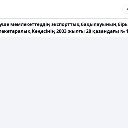
ше мемлекеттердің экспорттық бақылауының бірыңғ
кетаралық Кeңecінің 2003 жылғы 28 қазандағы № 