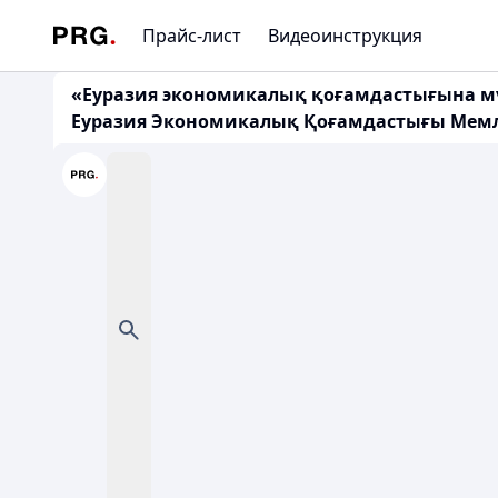
Прайс-лист
Видеоинструкция
«Еуразия экономикалық қоғамдастығына мү
Еуразия Экономикалық Қоғамдастығы Мемле