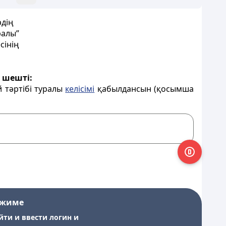
дiң
ралы”
cінің
)
шештi:
 тәртібі туралы
келісімi
қабылдансын (қосымша
ежиме
йти и ввести логин и