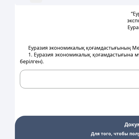
“Е
эксп
Еура
Еуразия экономикалық қоғамдастығының Мем
1. Еуразия экономикалық қоғамдастығына м
берiлген).
Доку
Для того, чтобы пол