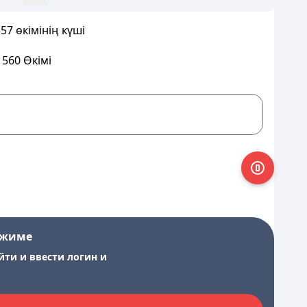
7 өкімінің күші
560 Өкімі
ежиме
йти и ввести логин и