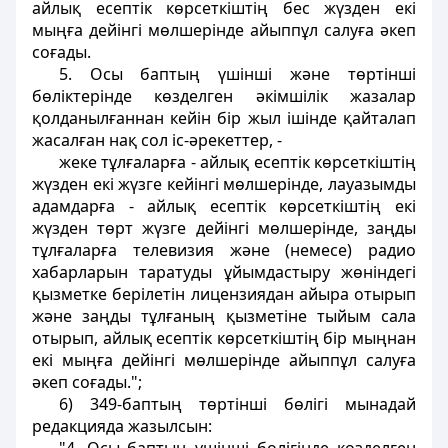
айлық есептiк көрсеткiштiң бес жүзден екi
мыңға дейiнгі мөлшерiнде айыппұл салуға әкеп
соғады.
5. Осы баптың үшiншi және төртiншi
бөлiктерiнде көзделген әкiмшілiк жазалар
қолданылғаннан кейiн бiр жыл iшiнде қайталап
жасалған нақ сол iс-әрекеттер, -
жеке тұлғаларға - айлық есептiк көрсеткiштің
жүзден екi жүзге кейiнгi мөлшерiнде, лауазымды
адамдарға - айлық есептiк көрсеткіштiң екi
жүзден төрт жүзге дейiнгi мөлшерiнде, заңды
тұлғаларға телевизия және (немесе) радио
хабарларын таратуды ұйымдастыру жөніндегі
қызметке берiлетiн лицензиядан айыра отырып
және заңды тұлғаның қызметiне тыйым сала
отырып, айлық есептiк көрсеткiштiң бiр мыңнан
екi мыңға дейiнгi мөлшерiнде айыппұл салуға
әкеп соғады.";
6) 349-баптың төртiншi бөлiгi мынадай
редакцияда жазылсын: