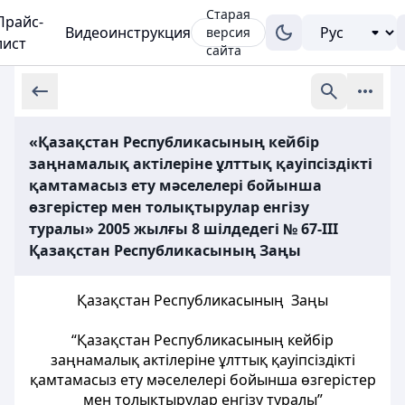
Старая
Прайс-
Видеоинструкция
версия
лист
сайта
«Қазақстан Республикасының кейбір
заңнамалық актілеріне ұлттық қауіпсіздікті
қамтамасыз ету мәселелері бойынша
өзгерістер мен толықтырулар енгізу
туралы» 2005 жылғы 8 шілдедегі № 67-III
Қазақстан Республикасының Заңы
Қазақстан Республикасының Заңы
“Қазақстан Республикасының кейбір
заңнамалық актілеріне ұлттық қауіпсіздікті
қамтамасыз ету мәселелері бойынша өзгерістер
мен толықтырулар енгізу туралы”