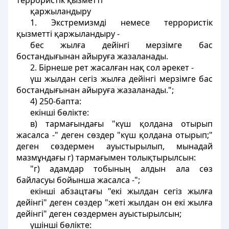
террористiк қызметті
қаржыландыру
1. Экстремизмдi немесе террористiк
қызметті қаржыландыру -
бес жылға дейінгі мерзiмге бас
бостандығынан айыруға жазаланады.
2. Бiрнеше рет жасалған нақ сол әрекет -
үш жылдан сегіз жылға дейінгі мерзiмге бас
бостандығынан айыруға жазаланады.";
4) 250-бапта:
екiншi бөлiкте:
в) тармағындағы "күш қолдана отырып
жасалса -" деген сөздер "күш қолдана отырып;"
деген сөздермен ауыстырылып, мынадай
мазмұндағы г) тармағымен толықтырылсын:
"г) адамдар тобының алдын ала сөз
байласуы бойынша жасалса -";
екiншi абзацтағы "екі жылдан сегіз жылға
дейінгі" деген сөздер "жеті жылдан он екі жылға
дейінгі" деген сөздермен ауыстырылсын;
үшiншi бөлiкте: