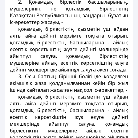
2. Қоғамдық бiрлестiк басшыларының,
мүшелерінің не қоғамдық бiрлестiктiң
Қазақстан Республикасының заңдарын бұзатын
іс-әрекеттер жасауы, -
қоғамдық бiрлестiктiң қызметiн үш айдан
алты айға дейінгi мерзiмге тоқтата отырып,
қоғамдық бiрлестiктің басшыларына - айлық
есептiк көрсеткiштiң жүзге дейiнгi мөлшерiнде
айыппұл салуға, қоғамдық бiрлестiктiң
мүшелерiне айлық есептік көрсеткiштiң елуге
дейiнгi мөлшерінде айыппұл салуға әкеп соғады.
3. Осы баптың бiрiншi бөлiгiнде көзделген
әкiмшілік жаза қолданылғаннан кейін бiр жыл
iшiнде қайталап жасалған нақ сол iс-әрекеттер, -
қоғамдық бiрлестiктiң қызметiн үш айдан
алты айға дейiнгі мерзiмге тоқтата отырып,
қоғамдық бiрлестiктiң басшыларына - айлық
есептiк көрсеткіштің жүз елуге дейiнгі
мөлшерiнде айыппұл салуға, қоғамдық
бiрлестiктің мүшелеріне айлық есептiк
көрсеткіштің жүзге дейінгi мөлшерiнде айыппұл