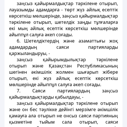
заңсыз қайырмалдықтар тәркілене отырып,
лауазымды адамдарға - төрт жүз айлық есептік
көрсеткiш мөлшерiнде, заңсыз қайырмалдықтар
тәркілене отырып, шетелдiк заңды тұлғаларға
екi мың айлық есептiк көрсеткіш мөлшерiнде
айыппұл салуға әкеп соғады.
6. Шетелдiктердің және азаматтығы жоқ
адамдардың саяси партияларды
қаржыландыруы, -
заңсыз қайырымдылықтар тәркілене
отырып және Қазақстан Республикасының
шегiнен әкiмшiлiк жолмен шығарып жiбере
отырып, екi жүз айлық есептiк көрсеткiш
мөлшерiнде айыппұл салуға әкеп соғады.
7. Саяси партиялардың заңсыз
қайырмалдықтарды қабылдауы, -
заңсыз қайырмалдықтар тәркiлене отырып
және он бес тәулiкке дейiнгi мерзiмге әкiмшiлiк
қамауға ала отырып не онсыз саяси партияның
қызметiне тыйым сала отырып, саяси