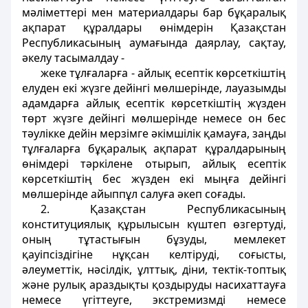
мәлiметтерi мен материалдары бар бұқаралық
ақпарат құралдары өнiмдерiн Қазақстан
Республикасының аумағында даярлау, сақтау,
әкелу тасымалдау -
жеке тұлғаларға - айлық есептiк көрсеткiштің
елуден екi жүзге дейiнгi мөлшерiнде, лауазымды
адамдарға айлық есептiк көрсеткiштiң жүзден
төрт жүзге дейiнгi мөлшерiнде немесе он бес
тәулiкке дейiн мерзiмге әкiмшiлiк қамауға, заңды
тұлғаларға бұқаралық ақпарат құралдарының
өнiмдерi тәркілене отырып, айлық есептiк
көрсеткiштiң бес жүзден екi мыңға дейiнгi
мөлшерiнде айыппұл салуға әкеп соғады.
2. Қазақстан Республикасының
конституциялық құрылысын күштеп өзгертудi,
оның тұтастығын бұзуды, мемлекет
қауiпсiздiгiне нұқсан келтiрудi, соғысты,
әлеуметтiк, нәсiлдiк, ұлттық, дiни, тектiк-топтық
және рулық араздықты қоздыруды насихаттауға
немесе үгiттеуге, экстремизмдi немесе