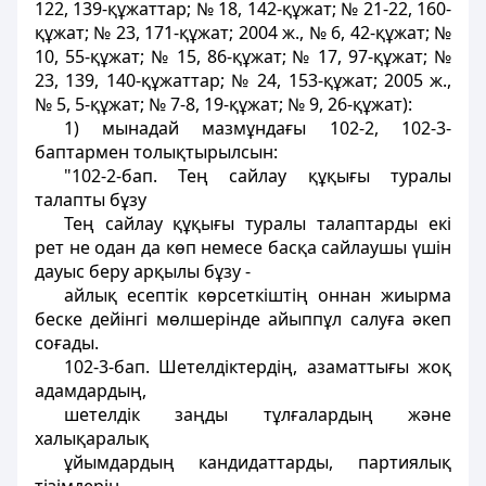
122, 139-құжаттар; № 18, 142-құжат; № 21-22, 160-
құжат; № 23, 171-құжат; 2004 ж., № 6, 42-құжат; №
10, 55-құжат; № 15, 86-құжат; № 17, 97-құжат; №
23, 139, 140-құжаттар; № 24, 153-құжат; 2005 ж.,
№ 5, 5-құжат; № 7-8, 19-құжат; № 9, 26-құжат):
1) мынадай мазмұндағы 102-2, 102-3-
баптармен толықтырылсын:
"102-2-бап. Тең сайлау құқығы туралы
талапты бұзу
Тең сайлау құқығы туралы талаптарды екi
рет не одан да көп немесе басқа сайлаушы үшiн
дауыс беру арқылы бұзу -
айлық есептiк көрсеткіштiң оннан жиырма
беске дейiнгi мөлшерiнде айыппұл салуға әкеп
соғады.
102-3-бап. Шетелдiктердiң, азаматтығы жоқ
адамдардың,
шетелдiк заңды тұлғалардың және
халықаралық
ұйымдардың кандидаттарды, партиялық