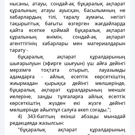
нысаны, атауы, сондай-ақ бұқаралық ақпарат
құралының атауы ауысқан, басылымның не
хабарлардың тілі, таралу аумағы, негiзгi
тақырыптық бағыты өзгерген жағдайларда
қайта есепке қоймай бұқаралық ақпарат
құралының өнiмiн, сондай-ақ ақпарат
агенттiгiнiң хабарлары мен материалдарын
тарату -
бұқаралық ақпарат құралдарының
шығарылуын (эфирге шығуын) үш айға дейiнгі
мерзiмге тоқтата отырып, лауазымды
адамдарға - айлық есептiк көрсеткіштің
жиырмадан қырыққа дейiнгi мөлшерiнде,
бұқаралық ақпарат құралдарының меншiк
иелеріне, заңды тұлғаларға айлық есептiк
көрсеткіштiң жүзден екi жүзге дейiнгi
мөлшерiнде айыппұл салуға әкеп соғады.";
4) 343-баптың екiншi абзацы мынадай
редакцияда жазылсын:
"бұқаралық ақпарат құралдарының