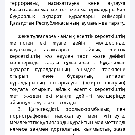
терроризмдi насихаттауға және ақтауға
бағытталған мәлiметтерi мен материалдары бар
бұқаралық ақпарат құралдары өнiмдерiн
Қазақстан Республикасының аумағында тарату,
-
жеке тұлғаларға - айлық есептiк көрсеткiштiң
жетпiстен екi жүзге дейiнгi мөлшерiнде,
лауазымды адамдарға - айлық есептiк
көрсеткіштiң жүз елуден төрт жүзге дейiнгi
мөлшерiнде, заңды тұлғаларға - бұқаралық
ақпарат құралдарының өнiмдерi тәркiлене
отырып және бұқаралық ақпарат
құралдарының шығарылуын (эфирге шығуын)
тоқтата отырып, айлық есептiк көрсеткiштiң
жетi жүзден екi мыңға дейiнгi мөлшерiнде
айыппұл салуға әкеп соғады.
3. Қатыгездiктi, зорлық-зомбылық пен
порнографияны насихаттау мен үгiттеуге,
мемлекеттік құпияларды құрайтын мәлiметтердi
немесе заңмен қорғалатын, қылмыстық жаза