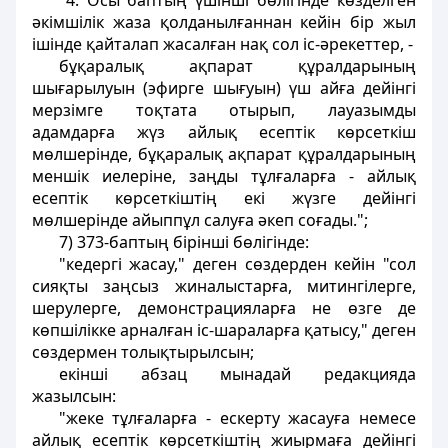
"4. Осы баптың үшiншi бөлiгiнде көзделген
әкiмшiлiк жаза қолданылғаннан кейiн бiр жыл
iшiнде қайталап жасалған нақ сол iс-әрекеттер, -
бұқаралық ақпарат құралдарының
шығарылуын (эфирге шығуын) үш айға дейiнгi
мерзiмге тоқтата отырып, лауазымды
адамдарға жүз айлық есептiк көрсеткiш
мөлшерiнде, бұқаралық ақпарат құралдарының
меншiк иелерiне, заңды тұлғаларға - айлық
есептiк көрсеткiштiң екi жүзге дейiнгi
мөлшерiнде айыппұл салуға әкеп соғады.";
7) 373-баптың бiрiншi бөлiгiнде:
"кедергi жасау," деген сөздерден кейiн "сол
сияқты заңсыз жиналыстарға, митингiлерге,
шерулерге, демонстрацияларға не өзге де
көпшiлiкке арналған iс-шараларға қатысу," деген
сөздермен толықтырылсын;
екiншi абзац мынадай редакцияда
жазылсын:
"жеке тұлғаларға - ескерту жасауға немесе
айлық есептiк көрсеткiштің жиырмаға дейiнгi