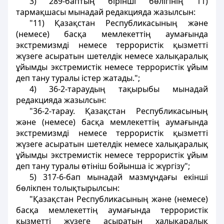
3) 289-баптың бiрiншi бөлiгiнiң 11)
тармақшасы мынадай редакцияда жазылсын:
"11) Қазақстан Республикасының және
(немесе) басқа мемлекеттің аумағында
экстремизмдi немесе террористiк қызметтi
жүзеге асыратын шетелдiк немесе халықаралық
ұйымды экстремистiк немесе террористiк ұйым
деп тану туралы iстер жатады.";
4) 36-2-тараудың тақырыбы мынадай
редакцияда жазылсын:
"36-2-тарау. Қазақстан Республикасының
және (немесе) басқа мемлекеттiң аумағында
экстремизмдi немесе террористiк қызметтi
жүзеге асыратын шетелдiк немесе халықаралық
ұйымды экстремистiк немесе террористік ұйым
деп тану туралы өтiнiш бойынша iс жүргiзу";
5) 317-6-бап мынадай мазмұндағы екiншi
бөлiкпен толықтырылсын:
"Қазақстан Республикасының және (немесе)
басқа мемлекеттiң аумағында террористiк
қызметтi жүзеге асыратын халықаралық