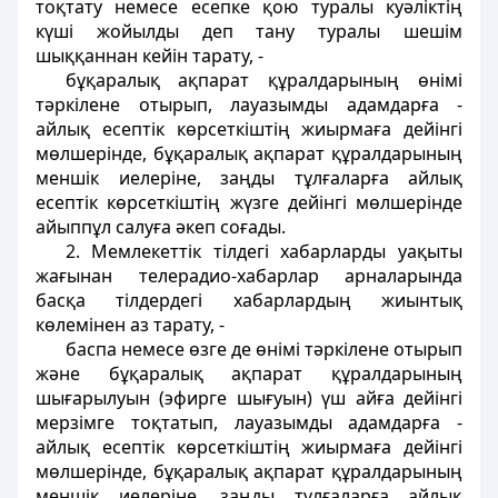
тоқтату немесе есепке қою туралы куәлiктің
күшi жойылды деп тану туралы шешiм
шыққаннан кейiн тарату, -
бұқаралық ақпарат құралдарының өнiмi
тәркiлене отырып, лауазымды адамдарға -
айлық есептiк көрсеткіштiң жиырмаға дейiнгi
мөлшерiнде, бұқаралық ақпарат құралдарының
меншiк иелерiне, заңды тұлғаларға айлық
есептiк көрсеткiштiң жүзге дейiнгi мөлшерiнде
айыппұл салуға әкеп соғады.
2. Мемлекеттік тiлдегі хабарларды уақыты
жағынан телерадио-хабарлар арналарында
басқа тiлдердегі хабарлардың жиынтық
көлемiнен аз тарату, -
баспа немесе өзге де өнімі тәркiлене отырып
және бұқаралық ақпарат құралдарының
шығарылуын (эфирге шығуын) үш айға дейiнгi
мерзiмге тоқтатып, лауазымды адамдарға -
айлық есептiк көрсеткiштiң жиырмаға дейiнгi
мөлшерiнде, бұқаралық ақпарат құралдарының
меншiк иелерiне, заңды тұлғаларға айлық