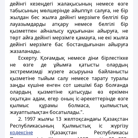
дейiнгi кезеңдегi жалақысының немесе өзге
табысының мөлшерiнде айыппұл салуға, не бiр
жылдан бес жылға дейiнгi мерзiмге белгiлi бiр
лауазымдарды атқару немесе белгiлi бiр
қызметпен айналысу құқығынан айыруға, не
төрт айға дейiнгi мерзiмге қамауға, не екi жылға
дейiнгi мерзiмге бас бостандығынан айыруға
жазаланады.
Ескерту. Қоғамдық немесе дiни бiрлестiкке
не өзге де ұйымға қатысты олардың
экстремизмдi жүзеге асыруына байланысты
қызметiне тыйым салу немесе тарату туралы
заңды күшіне енген сот шешiмi бар болғанда
олардың қызметіне қатысуды өз еркiмен
оқытқан адам, егер оның iс-әрекеттерiнде өзге
қылмыс құрамы болмаса, қылмыстық
жауаптылықтан босатылады.".
2. 1997 жылғы 13 желтоқсандағы Қазақстан
Республикасының Қылмыстық іс жүргiзу
кодексiне
(Қазақстан Республикасы