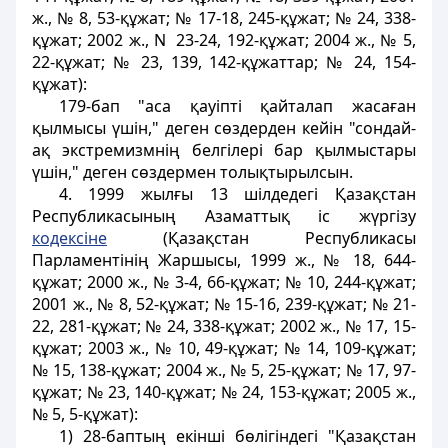
ж., № 8, 53-құжат; № 17-18, 245-құжат; № 24, 338-
құжат; 2002 ж., N 23-24, 192-құжат; 2004 ж., № 5,
22-құжат; № 23, 139, 142-құжаттар; № 24, 154-
құжат):
179-бап "аса қауiптi қайталап жасаған
қылмысы үшiн," деген сөздерден кейiн "сондай-
ақ экстремизмнiң белгілерi бар қылмыстары
үшін," деген сөздермен толықтырылсын.
4. 1999 жылғы 13 шiлдедегi Қазақстан
Республикасының Азаматтық iс жүргiзу
кодексiне
(Қазақстан Республикасы
Парламентiнiң Жаршысы, 1999 ж., № 18, 644-
құжат; 2000 ж., № 3-4, 66-құжат; № 10, 244-құжат;
2001 ж., № 8, 52-құжат; № 15-16, 239-құжат; № 21-
22, 281-құжат; № 24, 338-құжат; 2002 ж., № 17, 15-
құжат; 2003 ж., № 10, 49-құжат; № 14, 109-құжат;
№ 15, 138-құжат; 2004 ж., № 5, 25-құжат; № 17, 97-
құжат; № 23, 140-құжат; № 24, 153-құжат; 2005 ж.,
№ 5, 5-құжат):
1) 28-баптың екiншi бөлiгіндегi "Қазақстан