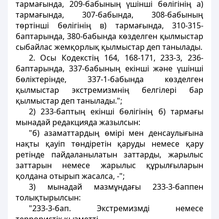
тармағында, 209-бабының үшінші бөлігінiң а)
тармағында, 307-бабында, 308-бабының
төртiншi бөлiгiнiң в) тармағында, 310-315-
баптарында, 380-бабында көзделген қылмыстар
сыбайлас жемқорлық қылмыстар деп танылады.
2. Осы Кодекстiң 164, 168-171, 233-3, 236-
баптарында, 337-бабының екiншi және үшінші
бөлiктерiнде, 337-1-бабында көзделген
қылмыстар экстремизмнің белгiлерi бар
қылмыстар деп танылады.";
2) 233-баптың екiншi бөлігінiң б) тармағы
мынадай редакцияда жазылсын:
"б) азаматтардың өмiрi мен денсаулығына
нақты қауіп төндiретін қаруды немесе қару
ретiнде пайдаланылатын заттарды, жарылыс
заттарын немесе жарылыс құрылғыларын
қолдана отырып жасалса, -";
3) мынадай мазмұндағы 233-3-баппен
толықтырылсын:
"233-3-бап. Экстремизмдi немесе