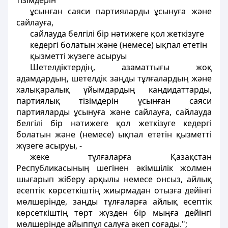
тiзiмдерiн
ұсынған саяси партияларды ұсынуға және
сайлауға,
сайлауда белгiлi бiр нәтижеге қол жеткiзуге
кедергi болатын және (немесе) ықпал ететін
қызметтi жүзеге асыруы
Шетелдiктердің, азаматтығы жоқ
адамдардың, шетелдiк заңды тұлғалардың және
халықаралық ұйымдардың кандидаттарды,
партиялық тiзiмдерiн ұсынған саяси
партияларды ұсынуға және сайлауға, сайлауда
белгiлi бiр нәтижеге қол жеткiзуге кедергі
болатын және (немесе) ықпал ететiн қызметтi
жүзеге асыруы, -
жеке тұлғаларға Қазақстан
Республикасының шегiнен әкiмшiлiк жолмен
шығарып жiберу арқылы немесе онсыз, айлық
есептiк көрсеткіштің жиырмадан отызға дейiнгi
мөлшерiнде, заңды тұлғаларға айлық eceптiк
көрсеткiштiң төрт жүзден бiр мыңға дейiнгi
мөлшерiнде айыппұл салуға әкеп соғады.";