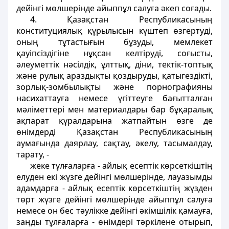
дейiнгі мөлшерiнде айыппұл салуға әкеп соғады.
4. Қазақстан Республикасының
конституциялық құрылысын күштеп өзгертудi,
оның тұтастығын бұзуды, мемлекет
қауiпсiздігіне нұқсан келтiрудi, соғысты,
әлеуметтiк нәсілдiк, ұлттық, дiни, тектiк-топтық
және рулық араздықты қоздыруды, қатыгездiктi,
зорлық-зомбылықты және порнографияны
насихаттауға немесе үгiттеуге бағытталған
мәлiметтерi мен материалдары бар бұқаралық
ақпарат құралдарына жатпайтын өзге де
өнiмдердi Қазақстан Республикасының
аумағында даярлау, сақтау, әкелу, тасымалдау,
тарату, -
жеке тұлғаларға - айлық есептiк көрсеткіштің
елуден екi жүзге дейiнгi мөлшерiнде, лауазымды
адамдарға - айлық есептiк көрсеткiштiң жүзден
төрт жүзге дейiнгi мөлшерiнде айыппұл салуға
немесе он бес тәулiкке дейiнгi әкiмшiлiк қамауға,
заңды тұлғаларға - өнiмдерi тәркiлене отырып,