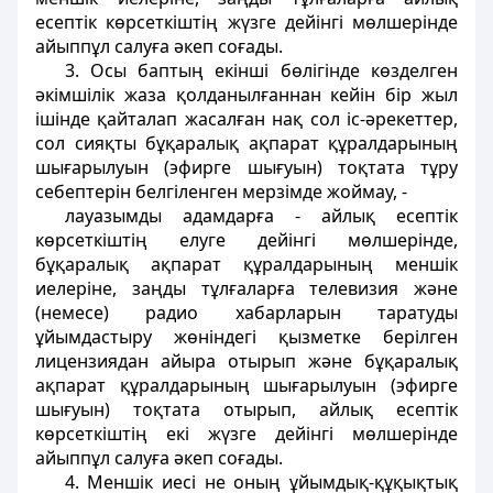
есептiк көрсеткiштiң жүзге дейiнгi мөлшерiнде
айыппұл салуға әкеп соғады.
3. Осы баптың екiншi бөлiгiнде көзделген
әкiмшiлiк жаза қолданылғаннан кейiн бiр жыл
ішінде қайталап жасалған нақ сол iс-әрекеттер,
сол сияқты бұқаралық ақпарат құралдарының
шығарылуын (эфирге шығуын) тоқтата тұру
себептерiн белгiленген мерзiмде жоймау, -
лауазымды адамдарға - айлық есептiк
көрсеткiштiң елуге дейiнгi мөлшерiнде,
бұқаралық ақпарат құралдарының меншiк
иелерiне, заңды тұлғаларға телевизия және
(немесе) радио хабарларын таратуды
ұйымдастыру жөніндегі қызметке берiлген
лицензиядан айыра отырып және бұқаралық
ақпарат құралдарының шығарылуын (эфирге
шығуын) тоқтата отырып, айлық есептiк
көрсеткiштiң екi жүзге дейiнгi мөлшерiнде
айыппұл салуға әкеп соғады.
4. Меншiк иесi не оның ұйымдық-құқықтық