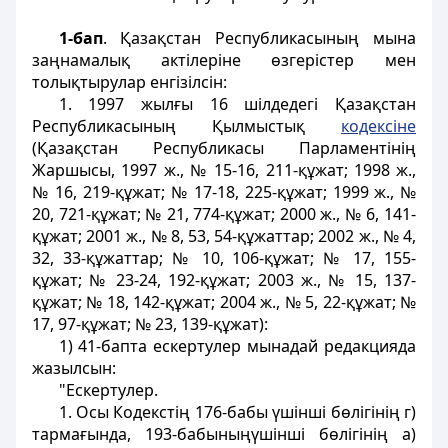
1-бап
. Қазақстан Республикасының мына
заңнамалық актілеріне өзгерістер мен
толықтырулар енгізілсін:
1. 1997 жылғы 16 шілдедегі Қазақстан
Республикасының Қылмыстық
кодексіне
(Қазақстан Республикасы Парламентiнiң
Жаршысы, 1997 ж., № 15-16, 211-құжат; 1998 ж.,
№ 16, 219-құжат; № 17-18, 225-құжат; 1999 ж., №
20, 721-құжат; № 21, 774-құжат; 2000 ж., № 6, 141-
құжат; 2001 ж., № 8, 53, 54-құжаттар; 2002 ж., № 4,
32, 33-құжаттар; № 10, 106-құжат; № 17, 155-
құжат; № 23-24, 192-құжат; 2003 ж., № 15, 137-
құжат; № 18, 142-құжат; 2004 ж., № 5, 22-құжат; №
17, 97-құжат; № 23, 139-құжат):
1) 41-бапта ескертулер мынадай редакцияда
жазылсын:
"Ескертулер.
1. Осы Кодекстiң 176-бабы үшінші бөлігінің г)
тармағында, 193-бабыныңүшiншi бөлiгiнiң а)