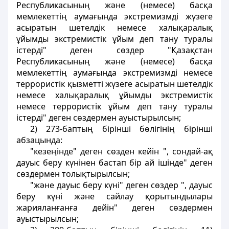
Республикасының және (немесе) басқа
мемлекеттің аумағында экстремизмдi жүзеге
асыратын шетелдiк немесе халықаралық
ұйымды экстремистiк ұйым деп тану туралы
iстердi" деген сөздер "Қазақстан
Республикасының және (немесе) басқа
мемлекеттің аумағында экстремизмді немесе
террористік қызметті жүзеге асыратын шетелдiк
немесе халықаралық ұйымды экстремистiк
немесе террористiк ұйым деп тану туралы
iстердi" деген сөздермен ауыстырылсын;
2) 273-баптың бiрiншi бөлiгiнiң бiрiншi
абзацында:
"кезеңiнде" деген сөзден кейiн ", сондай-ақ
дауыс беру күнiнен бастап бiр ай iшiнде" деген
сөздермен толықтырылсын;
"және дауыс беру күнi" деген сөздер ", дауыс
беру күнi және сайлау қорытындылары
жарияланғанға дейiн" деген сөздермен
ауыстырылсын;