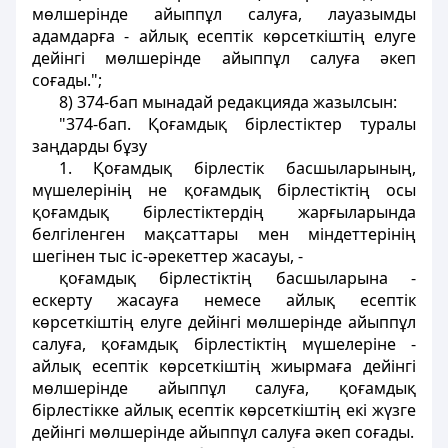
мөлшерiнде айыппұл салуға, лауазымды
адамдарға - айлық есептiк көрсеткiштiң елуге
дейiнгi мөлшерiнде айыппұл салуға әкеп
соғады.";
8) 374-бап мынадай редакцияда жазылсын:
"374-бап. Қоғамдық бiрлестiктер туралы
заңдарды бұзу
1. Қоғамдық бiрлестiк басшыларының,
мүшелерiнiң не қоғамдық бiрлестiктiң осы
қоғамдық бiрлестiктердiң жарғыларында
белгiленген мақсаттары мен мiндеттерiнiң
шегiнен тыс iс-әрекеттер жасауы, -
қоғамдық бiрлестiктiң басшыларына -
ескерту жасауға немесе айлық есептiк
көрсеткiштiң елуге дейiнгi мөлшерiнде айыппұл
салуға, қоғамдық бiрлестіктің мүшелерiне -
айлық есептiк көрсеткiштiң жиырмаға дейiнгi
мөлшерiнде айыппұл салуға, қоғамдық
бiрлестiкке айлық есептiк көрсеткiштiң екi жүзге
дейінгi мөлшерiнде айыппұл салуға әкеп соғады.