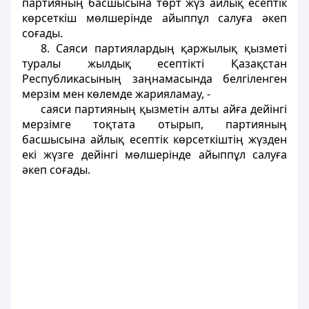
партияның басшысына төрт жүз айлық есептiк
көрсеткiш мөлшерiнде айыппұл салуға әкеп
соғады.
8. Саяси партиялардың қаржылық қызметi
туралы жылдық есептіктi Қазақстан
Республикасының заңнамасында белгiленген
мерзiм мен көлемде жарияламау, -
саяси партияның қызметiн алты айға дейінгі
мерзiмге тоқтата отырып, партияның
басшысына айлық eceптiк көрсеткiштiң жүзден
екi жүзге дейiнгi мөлшерiнде айыппұл салуға
әкеп соғады.