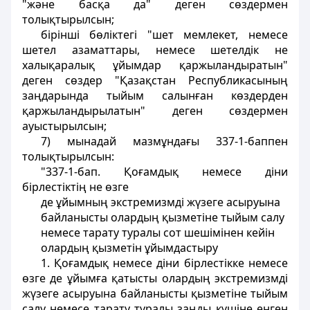
"және басқа да" деген сөздермен
толықтырылсын;
бiрiншi бөлiктегi "шет мемлекет, немесе
шетел азаматтары, немесе шетелдiк не
халықаралық ұйымдар қаржыландыратын"
деген сөздер "Қазақстан Республикасының
заңдарында тыйым салынған көздерден
қаржыландырылатын" деген сөздермен
ауыстырылсын;
7) мынадай мазмұндағы 337-1-баппен
толықтырылсын:
"337-1-бап. Қоғамдық немесе дiни
бiрлестiктiң не өзге
де ұйымның экстремизмдi жүзеге асыруына
байланысты олардың қызметiне тыйым салу
немесе тарату туралы сот шешiмiнен кейiн
олардың қызметiн ұйымдастыру
1. Қоғамдық немесе дiни бiрлестiкке немесе
өзге де ұйымға қатысты олардың экстремизмдi
жүзеге асыруына байланысты қызметiне тыйым
салу немесе тарату туралы заңды күшiне енген