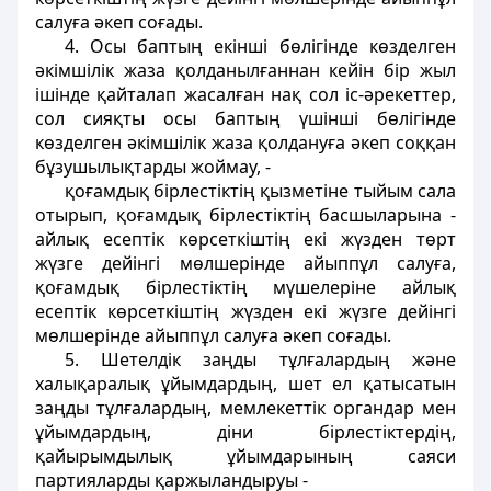
салуға әкеп соғады.
4. Осы баптың екiншi бөлiгiнде көзделген
әкімшiлiк жаза қолданылғаннан кейiн бiр жыл
ішiнде қайталап жасалған нақ сол iс-әрекеттер,
сол сияқты осы баптың үшіншi бөлiгінде
көзделген әкiмшiлiк жаза қолдануға әкеп соққан
бұзушылықтарды жоймау, -
қоғамдық бiрлестіктің қызметiне тыйым сала
отырып, қоғамдық бiрлестiктің басшыларына -
айлық есептiк көрсеткiштiң екi жүзден төрт
жүзге дейiнгi мөлшерiнде айыппұл салуға,
қоғамдық бiрлестiктің мүшелерiне айлық
есептiк көрсеткiштiң жүзден екi жүзге дейінгі
мөлшерiнде айыппұл салуға әкеп соғады.
5. Шетелдiк заңды тұлғалардың және
халықаралық ұйымдардың, шет ел қатысатын
заңды тұлғалардың, мемлекеттік органдар мен
ұйымдардың, дiни бiрлестіктердiң,
қайырымдылық ұйымдарының саяси
партияларды қаржыландыруы -