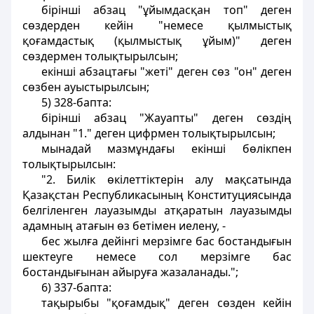
бiрiншi абзац "ұйымдасқан топ" деген
сөздерден кейiн "немесе қылмыстық
қоғамдастық (қылмыстық ұйым)" деген
сөздермен толықтырылсын;
екiншi абзацтағы "жетi" деген сөз "он" деген
сөзбен ауыстырылсын;
5) 328-бапта:
бiрiншi абзац "Жауапты" деген сөздiң
алдынан "1." деген цифрмен толықтырылсын;
мынадай мазмұндағы екiншi бөлiкпен
толықтырылсын:
"2. Билiк өкiлеттiктерiн алу мақсатында
Қазақстан Республикасының Конституциясында
белгiленген лауазымды атқаратын лауазымды
адамның атағын өз бетiмен иелену, -
бес жылға дейiнгi мерзiмге бас бостандығын
шектеуге немесе сол мерзiмге бас
бостандығынан айыруға жазаланады.";
6) 337-бапта:
тақырыбы "қоғамдық" деген сөзден кейiн