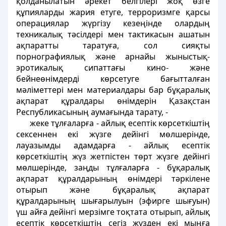
қолданылатын әрекет белгілерi жоқ өзге
құпияларды жария етуге, терроризмге қарсы
операциялар жүргiзу кезеңiнде олардың
техникалық тәсiлдерi мен тактикасын ашатын
ақпаратты таратуға, сол сияқты
порнографиялық және арнайы жыныстық-
эротикалық сипаттағы кино- және
бейнеөнiмдердi көрсетуге бағытталған
мәлiметтерi мен материалдары бар бұқаралық
ақпарат құралдары өнiмдерiн Қазақстан
Республикасының аумағында тарату, -
жеке тұлғаларға - айлық есептiк көрсеткiштiң
сексеннен екi жүзге дейiнгi мөлшерiнде,
лауазымды адамдарға - айлық есептiк
көрсеткiштiң жүз жетпiстен төрт жүзге дейiнгі
мөлшерiнде, заңды тұлғаларға - бұқаралық
ақпарат құралдарының өнiмдерi тәркiлене
отырып және бұқаралық ақпарат
құралдарының шығарылуын (эфирге шығуын)
үш айға дейiнгі мерзiмге тоқтата отырып, айлық
есептiк көрсеткiштiң сегiз жүзден екi мыңға