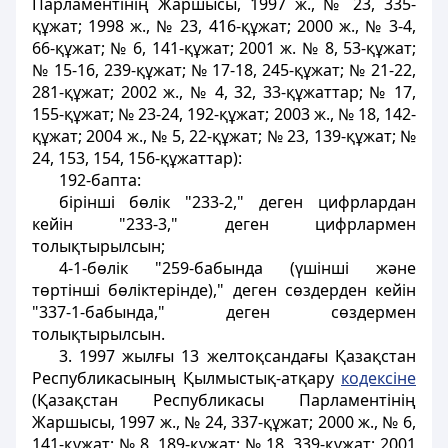
Парламентiнiң Жаршысы, 1997 ж., № 23, 335-
құжат; 1998 ж., № 23, 416-құжат; 2000 ж., № 3-4,
66-құжат; № 6, 141-құжат; 2001 ж. № 8, 53-құжат;
№ 15-16, 239-құжат; № 17-18, 245-құжат; № 21-22,
281-құжат; 2002 ж., № 4, 32, 33-құжаттар; № 17,
155-құжат; № 23-24, 192-құжат; 2003 ж., № 18, 142-
құжат; 2004 ж., № 5, 22-құжат; № 23, 139-құжат; №
24, 153, 154, 156-құжаттар):
192-бапта:
бiрiншi бөлiк "233-2," деген цифрлардан
кейiн "233-3," деген цифрлармен
толықтырылсын;
4-1-бөлiк "259-бабында (үшiншi және
төртіншi бөлiктерiнде)," деген сөздерден кейiн
"337-1-бабында," деген сөздермен
толықтырылсын.
3. 1997 жылғы 13 желтоқсандағы Қазақстан
Республикасының Қылмыстық-атқару
кодексiне
(Қазақстан Республикасы Парламентiнiң
Жаршысы, 1997 ж., № 24, 337-құжат; 2000 ж., № 6,
141-құжат; № 8, 189-құжат; № 18, 339-құжат; 2001