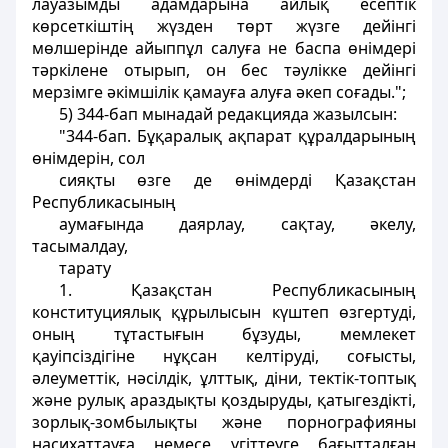
лауазымды адамдарына айлық есептiк
көрсеткiштiң жүзден төрт жүзге дейiнгi
мөлшерiнде айыппұл салуға не баспа өнiмдерi
тәркілене отырып, он бес тәулiкке дейiнгi
мерзiмге әкімшілік қамауға алуға әкеп соғады.";
5) 344-бап мынадай редакцияда жазылсын:
"344-бап. Бұқаралық ақпарат құралдарының
өнiмдерiн, сол
сияқты өзге де өнiмдердi Қазақстан
Республикасының
аумағында даярлау, сақтау, әкелу,
тасымалдау,
тарату
1. Қазақстан Республикасының
конституциялық құрылысын күштеп өзгертудi,
оның тұтастығын бұзуды, мемлекет
қауiпсiздiгiне нұқсан келтiрудi, соғысты,
әлеуметтiк, нәсiлдiк, ұлттық, дiни, тектiк-топтық
және рулық араздықты қоздыруды, қатыгездiктi,
зорлық-зомбылықты және порнографияны
насихаттауға немесе үгiттеуге бағытталған