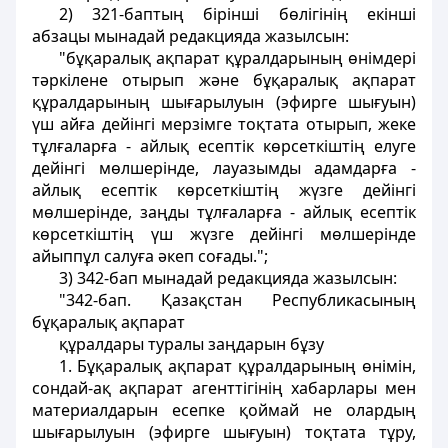
2) 321-баптың бiрiншi бөлiгiнiң екiншi
абзацы мынадай редакцияда жазылсын:
"бұқаралық ақпарат құралдарының өнiмдерi
тәркiлене отырып және бұқаралық ақпарат
құралдарының шығарылуын (эфирге шығуын)
үш айға дейiнгі мерзiмге тоқтата отырып, жеке
тұлғаларға - айлық есептік көрсеткiштiң елуге
дейiнгi мөлшерiнде, лауазымды адамдарға -
айлық eceптiк көрсеткiштiң жүзге дейiнгi
мөлшерiнде, заңды тұлғаларға - айлық есептiк
көрсеткіштің үш жүзге дейiнгi мөлшерiнде
айыппұл салуға әкеп соғады.";
3) 342-бап мынадай редакцияда жазылсын:
"342-бап. Қазақстан Республикасының
бұқаралық ақпарат
құралдары туралы заңдарын бұзу
1. Бұқаралық ақпарат құралдарының өнiмiн,
сондай-ақ ақпарат агенттiгiнiң хабарлары мен
материалдарын есепке қоймай не олардың
шығарылуын (эфирге шығуын) тоқтата тұру,