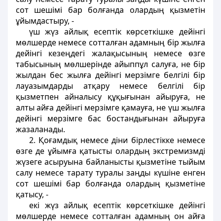
сот шешiмi бар болғанда олардың қызметiн
ұйымдастыру, -
үш жүз айлық есептiк көрсеткiшке дейiнгi
мөлшерде немесе сотталған адамның бiр жылға
дейiнгi кезеңдегi жалақысының немесе өзге
табысының мөлшерiнде айыппұл салуға, не бiр
жылдан бес жылға дейiнгi мерзiмге белгiлi бiр
лауазымдарды атқару немесе белгілi бiр
қызметпен айналысу құқығынан айыруға, не
алты айға дейiнгі мерзiмге қамауға, не үш жылға
дейiнгi мерзiмге бас бостандығынан айыруға
жазаланады.
2. Қоғамдық немесе дiни бiрлестiкке немесе
өзге де ұйымға қатысты олардың экстремизмдi
жүзеге асыруына байланысты қызметiне тыйым
салу немесе тарату туралы заңды күшiне енген
сот шешiмi бар болғанда олардың қызметiне
қатысу, -
екi жүз айлық есептiк көрсеткішке дейiнгi
мөлшерде немесе сотталған адамның он айға