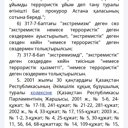
ұйымды террористiк ұйым деп тану туралы
өтінiштi Бас прокурор Астана қаласының
сотына бередi.";
6) 317-7-баптағы "экстремизм" деген сөз
"экстремистік немесе террористік" деген
сөздермен ауыстырылып, "экстремистiк" деген
сөзден кейiн "немесе террористiк" деген
сөздермен толықтырылсын;
7) 317-8-бап "экстремизмдi", "экстремистік"
деген сөздерден кейiн тиiсiнше "немесе
террористiк қызметтi", "немесе террористік"
деген сөздермен толықтырылсын.
5. 2001 жылғы 30 қаңтардағы Қазақстан
Республикасының Әкiмшiлiк құқық бұзушылық
туралы
кодексiне
(Қазақстан Республикасы
Парламентiнiң Жаршысы, 2001 ж., № 5-6, 24-
құжат; № 17-18, 241-құжат; № 21-22, 281-құжат;
2002 ж., № 4, 33-құжат; № 17, 155-құжат; 2003 ж.,
№ 1-2, 3-құжат; № 4, 25-құжат; № 5, 30-құжат; №
11, 56, 64, 68-құжаттар; № 14, 109-құжат; № 15,