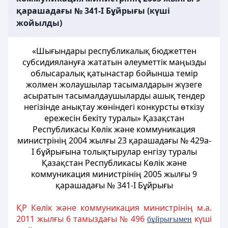
қарашадағы № 341-І Бұйрығы (күші
жойылды)
«Шығындары республикалық бюджеттен
субсидиялануға жататын әлеуметтік маңызды
облысаралық қатынастар бойынша темір
жолмен жолаушылар тасымалдарын жүзеге
асыратын тасымалдаушыларды ашық тендер
негізінде анықтау жөніндегі конкурсты өткізу
ережесін бекіту туралы» Қазақстан
Республикасы Көлік және коммуникация
министрінің 2004 жылғы 23 қарашадағы № 429а-
І бұйрығына толықтырулар енгізу туралы
Қазақстан Республикасы Көлік және
коммуникация министрінің 2005 жылғы 9
қарашадағы № 341-І Бұйрығы
ҚР Көлік және коммуникация министрінің м.а.
2011 жылғы 6 тамыздағы № 496
күші
б
ұ
йры
ғ
ымен