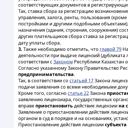
соответствующих документов в регистрирующи
Так, ставка сбора за регистрацию возникновен
управления, залога, ренты, пользования (кроме
постройками и другими подобными объектами)
назначения (здания, строения, сооружения) со
других плательщиков сбора ставка за регистра
дату уплаты сбора.
3.
Также необходимо отметить, что
главой 79
На
деятельности при выдаче лицензий (дубликата
соответствии с
Законом
Республики Казахстан о
Согласно указанному Закону Правительство Ре
предпринимательства
.
Так, в соответствии со
статьей 17
Закона лицен
подачи заявления со всеми необходимыми докум
Кроме того, согласно
статье 22
Закона
приоста
заявлению лицензиара, государственных орган
вправе
приостановить
действие лицензии
на 
Заявление о приостановлении действия лицен
органом в суд в порядке и на основаниях, уст
Приостановление действия лицензии
субъекта