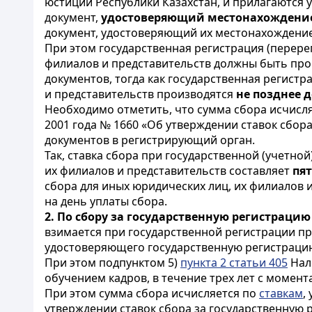
юстиции Республики Казахстан, и прилагаются 
документ,
удостоверяющий местонахождени
документ, удостоверяющий их местонахождение
При этом государственная регистрация (перере
филиалов и представительств должны быть пр
документов, тогда как государственная регистр
и представительств производятся
не позднее 
Необходимо отметить, что сумма сбора исчисл
2001 года № 1660 «Об утверждении ставок сбор
документов в регистрирующий орган.
Так, ставка сбора при государственной (учетной
их филиалов и представительств составляет
пя
сбора для иных юридических лиц, их филиалов 
на день уплаты сбора.
2. По сбору за государственную регистраци
взимается при государственной регистрации пр
удостоверяющего государственную регистраци
При этом подпунктом 5)
пункта 2 статьи 405
Нал
обучением кадров, в течение трех лет с момен
При этом сумма сбора исчисляется по
ставкам
,
утверждении ставок сбора за государственную 