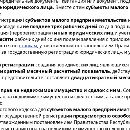
учредительные документы, квитанция или документ, под
е юридического лица
.
Вместе с тем
субъекты малого
.
гистрация)
субъектов малого предпринимательства
и
оизведены
не позднее трех рабочих дней
со дня подач
ация (перерегистрация)
иных юридических лиц
и учет
десяти
рабочих дней со дня подачи заявления с прилож
яется по
ставкам
, утвержденным постановлением Правит
а за государственную регистрацию юридических лиц», и
)
регистрации
создания юридических лиц, являющихся
тикратный месячный расчетный показатель
, действ
и представительств составляет
двадцатикратный меся
ю прав на недвижимое имущество и сделок с ним.
Со
ав на недвижимое имущество и сделок с ним, а также п
ю.
огового кодекса для
субъектов малого предпринимат
та государственной регистрации
предусмотрено освоб
 утвержденным постановлением Правительства Республик
регистрацию прав на недвижимое имущество и сделок с 