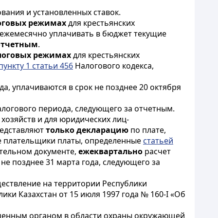
вания и установленных ставок.
оговых режимах
для крестьянских
ы ежемесячно уплачивать в бюджет текущие
 отчетным
.
логовых режимах
для крестьянских
пункту 1 статьи 456
Налогового кодекса,
да, уплачиваются в срок не позднее 20 октября
налогового периода, следующего за отчетным.
 хозяйств и для юридических лиц-
редставляют
только декларацию
по плате,
ые плательщики платы, определенные
статьей
ительном документе,
ежеквартально
расчет
не позднее 31 марта года, следующего за
ществление на территории Республики
ики Казахстан от 15 июля 1997 года № 160-I «Об
ченным органом в области охраны окружающей