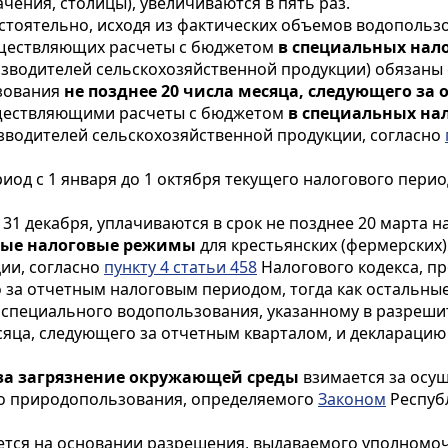
чения, столицы), увеличиваются в пять раз.
тоятельно, исходя из фактических объемов водопользо
уществляющих расчеты с бюджетом
в специальных нал
оизводителей сельскохозяйственной продукции) обязан
зования
не позднее 20 числа месяца, следующего за
уществляющими расчеты с бюджетом
в специальных на
зводителей сельскохозяйственной продукции, согласно
иод с 1 января до 1 октября текущего налогового перио
о 31 декабря, уплачиваются в срок не позднее 20 марта 
ные налоговые режимы
для крестьянских (фермерских)
ии, согласно
пункту 4 статьи 458
Налогового кодекса, п
го за отчетным налоговым периодом, тогда как остальн
у специального водопользования, указанному в разреш
сяца, следующего за отчетным кварталом, и декларацию 
за загрязнение окружающей среды
взимается за осу
го природопользования, определяемого
Законом
Республ
тся на основании разрешения, выдаваемого уполномо