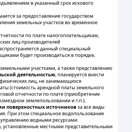
едъявлением в указанный срок искового
мается за предоставление государством
вления земельных участков во временное
отчетности по плате налогоплательщикам,
еских лиц-производителей
распространяется данный специальный
ьщиками будет производиться в порядке,
 земельными участками, а также представлению
льской деятельностью
, планируется внести
у физических лиц, не занимающихся
латы (стоимость арендной платы земельного
оговой отчетности по плате (приобретение
змездном землепользовании и т.п.).
ми поверхностных источников
за все виды
тия. При этом специальное водопользование
 управлению водными ресурсами.
ы, установленные местными представительными