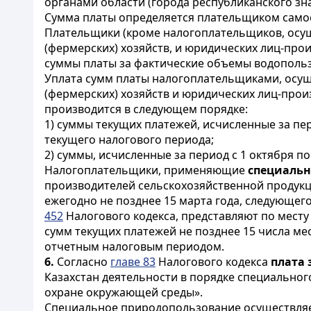
органами области (города республиканского зна
Сумма платы определяется плательщиком самос
Плательщики (кроме налогоплательщиков, ос
(фермерских) хозяйств, и юридических лиц-пр
суммы платы за фактические объемы водополь
Уплата сумм платы налогоплательщиками, ос
(фермерских) хозяйств и юридических лиц-прои
производится в следующем порядке:
1) суммы текущих платежей, исчисленные за пер
текущего налогового периода;
2) суммы, исчисленные за период с 1 октября п
Налогоплательщики, применяющие
специаль
производителей сельскохозяйственной продукц
ежегодно не позднее 15 марта года, следующе
452
Налогового кодекса, представляют по мест
сумм текущих платежей не позднее 15 числа ме
отчетным налоговым периодом.
6.
Согласно
главе 83
Налогового кодекса
плата 
Казахстан деятельности в порядке специально
охране окружающей среды».
Специальное природопользование осуществляе