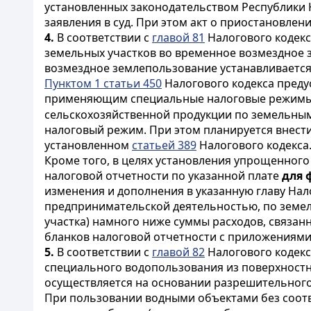
установленных законодательством Республики 
заявления в суд. При этом акт о приостановлен
4.
В соответствии с
главой 81
Налогового кодек
земельных участков во временное возмездное 
возмездное землепользование устанавливается
Пунктом 1 статьи 450
Налогового кодекса пред
применяющим специальные налоговые режим
сельскохозяйственной продукции по земельным
налоговый режим. При этом планируется внести
установленном
статьей 389
Налогового кодекса
Кроме того, в целях установления упрощенного
налоговой отчетности по указанной плате
для 
изменения и дополнения в указанную главу Нало
предпринимательской деятельностью, по земел
участка) намного ниже суммы расходов, связан
бланков налоговой отчетности с приложениями,
5.
В соответствии с
главой 82
Налогового кодекс
специального водопользования из поверхностны
осуществляется на основании разрешительног
При пользовании водными объектами без соот