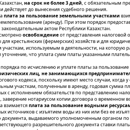
Казахстан,
на срок не более 3 дней
, с обязательным пр
ии действует до вынесения судебного решения.
са
плата за пользование земельными участками
взи
землепользование (аренду). При этом порядок предоста
 законодательным актом Республики Казахстан.
усмотрено
освобождение
от представления налоговой 
ы
для крестьянских (фермерских) хозяйств и для юридич
 участкам, используемым в деятельности, на которую 
 уточнение, что уплата сумм платы указанными плател
.
 порядка по исчислению и уплате платы за пользование
физических лиц, не занимающихся предпринимате
гового кодекса, поскольку имеют место случаи, когда 
ьным участкам, полученным в аренду, годовая сумма п
ных с исполнением обязательств по представлению нал
 заверение нотариусом копии договора о временном во
а взимается
плата за пользование водными ресурса
х источников с изъятием воды из них или без ее изъя
о документа, выдаваемого уполномоченным органом по
ветствующего разрешительного документа ставки плат