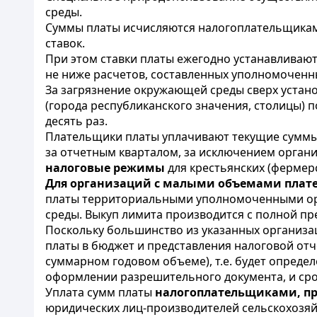
среды.
Суммы платы исчисляются налогоплательщикам
ставок.
При этом ставки платы ежегодно устанавливают
не ниже расчетов, составленных уполномоченн
За загрязнение окружающей среды сверх устан
(города республиканского значения, столицы)
десять раз.
Плательщики платы уплачивают текущие суммы 
за отчетным кварталом, за исключением орган
налоговые режимы
для крестьянских (фермер
Для организаций с малыми объемами плат
платы территориальными уполномоченными орг
среды. Выкуп лимита производится с полной п
Поскольку большинство из указанных организ
платы в бюджет и представления налоговой от
суммарном годовом объеме), т.е. будет опреде
оформлении разрешительного документа, и ср
Уплата сумм платы
налогоплательщиками, п
юридических лиц-производителей сельскохозяй