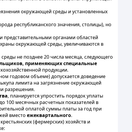
рязнения окружающей среды и установленных
рода республиканского значения, столицы), но
ми представительными органами областей
 охраны окружающей среды, увеличиваются в
среды не позднее 20 числа месяца, следующего
ельщиков, применяющих специальные
скохозяйственной продукции.
ном годовом объеме) допускается доведение
ыкупа лимита на загрязнение окружающей
ии разрешения.
тва
, планируется упростить порядок уплаты
до 100 месячных расчетных показателей в
арительной оплатой суммы платы за год при
ежей вместо
ежеквартального
.
 крестьянских (фермерских) хозяйств и
е: