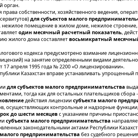
й орган.
ия права собственности, хозяйственного ведения, опера
 сервитутов)
для субъектов малого предприниматель
, нежилое помещение в жилом доме, нежилое строение
ставляет
один месячный расчетный показатель
, дейс
цию жилого дома составляет
восьмикратный месячный
логового кодекса предусмотрено взимание лицензионн
 лицензий) на занятие определенными видами деятель
т 17 апреля 1995 года № 2200 «О лицензировании».
спублики Казахстан вправе устанавливать упрощенный
зии
для субъектов малого предпринимательства
выд
ентами, тогда как для остальных плательщиков сбора 
новление
действия лицензии
субъекта малого предп
ов, осуществляющих контрольные и надзорные функции,
срок до шести месяцев
с указанием причины приостано
зии
субъекта малого предпринимательства
направляе
ановленных законодательными актами Республики Казахст
 малого предпринимательства
без судебного решения