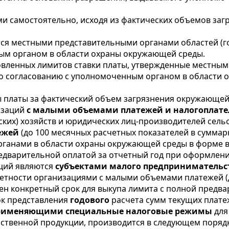
и самостоятельно, исходя из фактических объемов заг
ся местными представительными органами областей (го
ым органом в области охраны окружающей среды.
овленных лимитов ставки платы, утвержденные местны
 по согласованию с уполномоченным органом в области
платы за фактический объем загрязнения окружающей 
изаций
с малыми объемами платежей и налогоплат
ских) хозяйств и юридических лиц-производителей сель
ежей
(до 100 месячных расчетных показателей в суммар
анами в области охраны окружающей среды в форме в
редварительной оплатой за отчетный год при оформлен
аций являются
субъектами малого предпринимательс
четности организациями с малыми объемами платежей (
лен конкретный срок для выкупа лимита с полной предв
ок представления
годового
расчета сумм текущих плат
рименяющими специальные налоговые режимы
для
ственной продукции, производится в следующем порядк