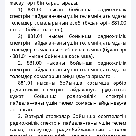
жасау тәртібін қарастырады:
1) 881.00 нысан бойынша радиожиілік
спектрін пайдаланғаны үшін төлемнің ағымдағы
төлемдер сомаларының есебі (бұдан әрі - 881.00
нысан бойынша есеп);
2) 881.01 нысан бойынша радиожиілік
спектрін пайдаланғаны үшін төлемнің ағымдағы
төлемдер сомалары есебіне қосымша (бұдан әрі
- 881.01 нысан бойынша қосымша).
2. 881.00 нысаны бойынша радиожиілік
спектрін пайдаланғаны үшін төлемнің ағымдағы
төлемдер сомаларын айқындауға арналған.
881.01 нысаны бойынша қосымша әрбір
радиожиілік спектрін пайдалануға рұқсаттық
құжат бойынша радиожиілік спектрін
пайдаланғаны үшін төлем сомасын айқындауға
арналған.
3. Әртүрлі ставкалар бойынша есептелетін
радиожиілік спектрін пайдаланғаны үшін төлем
салық төлеушіде радиобайланыстың әртүрлі