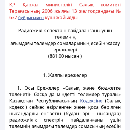
ҚР Қаржы министрлігі Салық комитеті
Төрағасының 2006 жылғы 13 желтоқсандағы №
637
күші жойылды
б
ұ
йры
ғ
ымен
Радиожиілік спектрін пайдаланғаны үшін
төлемнің
ағымдағы төлемдер сомаларының есебін жасау
ережелері
(881.00 нысан )
1. Жалпы ережелер
1. Осы Ережелер «Салық және бюджетке
төленетін басқа да міндетті төлемдер туралы»
Қазақстан Республикасының
Кодексіне
(Салық
кодексі) сәйкес әзірленген және қоса берілген
нысандарды енгізетін (бұдан әрі - нысандар)
радиожиілік спектрін пайдаланғаны үшін
төлемнің ағымдағы төлемдер сомасының есебін