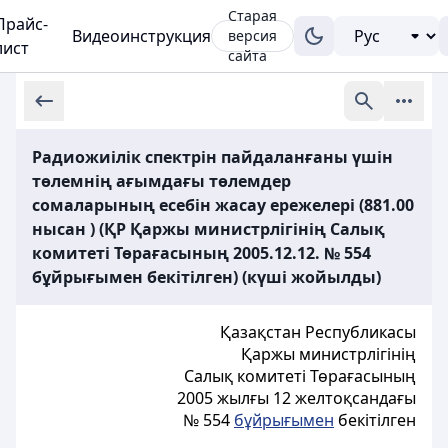
Старая
Прайс-
Видеоинструкция
версия
лист
сайта
Радиожиілік спектрін пайдаланғаны үшін
төлемнің ағымдағы төлемдер
сомаларының есебін жасау ережелері (881.00
нысан ) (ҚР Қаржы министрлігінің Салық
комитеті Төрағасының 2005.12.12. № 554
бұйрығымен бекітілген) (күші жойылды)
Қазақстан Республикасы
Қаржы министрлігінің
Салық комитеті Төрағасының
2005 жылғы 12 желтоқсандағы
№ 554
бұйрығымен
бекітілген