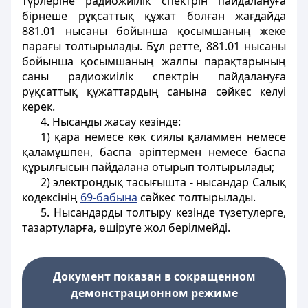
түрлеріне радиожиілік спектрін пайдалануға
бірнеше рұқсаттық құжат болған жағдайда
881.01 нысаны бойынша қосымшаның жеке
парағы толтырылады. Бұл ретте, 881.01 нысаны
бойынша қосымшаның жалпы парақтарының
саны радиожиілік спектрін пайдалануға
рұқсаттық құжаттардың санына сәйкес келуі
керек.
4. Нысанды жасау кезінде:
1) қара немесе көк сиялы қаламмен немесе
қаламұшпен, баспа әріптермен немесе баспа
құрылғысын пайдалана отырып толтырылады;
2) электрондық тасығышта - нысандар Салық
кодексінің
69-бабына
сәйкес толтырылады.
5. Нысандарды толтыру кезінде түзетулерге,
тазартуларға, өшіруге жол берілмейді.
Документ показан в сокращенном
демонстрационном режиме