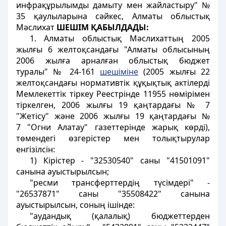
инфрақұрылымды дамыту мен жайластыру" №
35 қаулыларына сәйкес, Алматы облыстық
Мәслихат
ШЕШІМ ҚАБЫЛДАДЫ:
1. Алматы облыстық Мәслихаттың 2005
жылғы 6 желтоқсандағы "Алматы облысының
2006 жылға арналған облыстық бюджет
туралы" № 24-161
шешіміне
(2005 жылғы 22
желтоқсандағы нормативтік құқықтық актілерді
Мемлекеттік тіркеу Реестрінде 11955 нөмірімен
тіркелген, 2006 жылғы 19 қаңтардағы № 7
"Жетісу" және 2006 жылғы 19 қаңтардағы №
7 "Огни Алатау" газеттерінде жарық көрді),
төмендегі өзгерістер мен толықтырулар
енгізілсін:
1) Кірістер - "32530540" саны "41501091"
санына ауыстырылсын;
"ресми трансферттердің түсімдері" -
"26537871" саны "35508422" санына
ауыстырылсын, соның ішінде:
"аудандық (қалалық) бюджеттерден