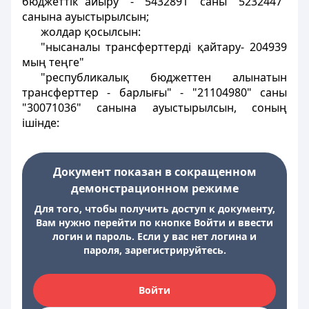
бюджеттік айыру" - "5432891" саны "5232447"
санына ауыстырылсын;
жолдар қосылсын:
"нысаналы трансферттерді қайтару- 204939
мың теңге"
"республикалық бюджеттен алынатын
трансферттер - барлығы" - "21104980" саны
"30071036" санына ауыстырылсын, соның
ішінде:
Документ показан в сокращенном
демонстрационном режиме
Для того, чтобы получить доступ к документу,
Вам нужно перейти по кнопке Войти и ввести
логин и пароль. Если у вас нет логина и
пароля, зарегистрируйтесь.
Войти