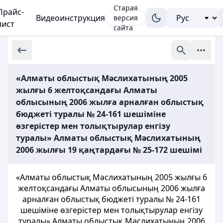
Старая
Прайс-
Видеоинструкция
версия
лист
сайта
«Алматы облыстық Мәслихатының 2005
жылғы 6 желтоқсандағы Алматы
облысының 2006 жылға арналған облыстық
бюджеті туралы № 24-161 шешіміне
өзгерістер мен толықтырулар енгізу
туралы» Алматы облыстық Мәслихатының
2006 жылғы 19 қаңтардағы № 25-172 шешімі
«Алматы облыстық Мәслихатының 2005 жылғы 6
желтоқсандағы Алматы облысының 2006 жылға
арналған облыстық бюджеті туралы № 24-161
шешіміне өзгерістер мен толықтырулар енгізу
туралы» Алматы облыстық Мәслихатының 2006