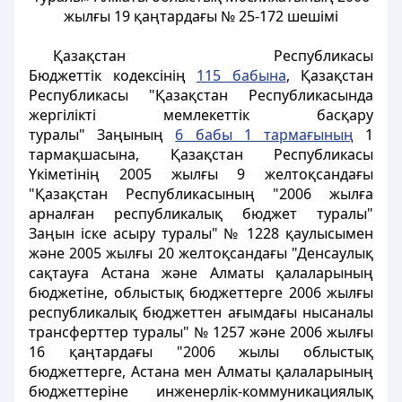
жылғы 19 қаңтардағы № 25-172 шешімі
Қазақстан Республикасы
Бюджеттік кодексінің
115 бабына
, Қазақстан
Республикасы "Қазақстан Республикасында
жергілікті мемлекеттік басқару
туралы" Заңының
6 бабы 1 тармағының
1
тармақшасына, Қазақстан Республикасы
Үкіметінің 2005 жылғы 9 желтоқсандағы
"Қазақстан Республикасының "2006 жылға
арналған республикалық бюджет туралы"
Заңын іске асыру туралы" № 1228 қаулысымен
және 2005 жылғы 20 желтоқсандағы "Денсаулық
сақтауға Астана және Алматы қалаларының
бюджетіне, облыстық бюджеттерге 2006 жылғы
республикалық бюджеттен ағымдағы нысаналы
трансферттер туралы" № 1257 және 2006 жылғы
16 қаңтардағы "2006 жылы облыстық
бюджеттерге, Астана мен Алматы қалаларының
бюджеттеріне инженерлік-коммуникациялық