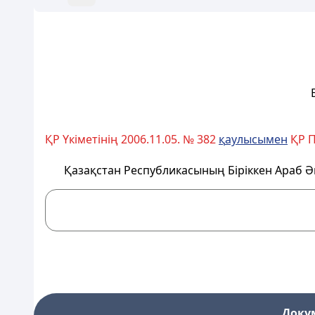
ҚР Үкіметінің 2006.11.05. № 382
қ
аулысымен
ҚР П
Қазақстан Республикасының Біріккен Араб 
Доку