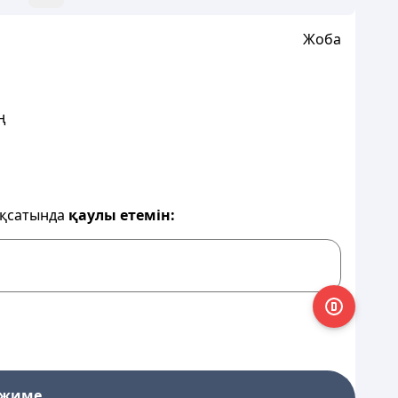
Жоба
ң
ақсатында
қаулы етемін:
ежиме