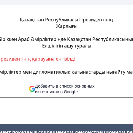
Қазақстан Республикасы Президентінің
Жарлығы
Біріккен Араб Әмірліктерінде Қазақстан Республикасыны
Елшілігін ашу туралы
резидентінің қарауына енгізілді
Әмірліктерімен дипломатиялық қатынастарды нығайту м
Добавить в список основных
источников в Google
мент показан в сокращенном демонстрационном р