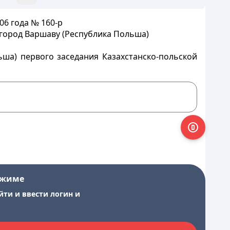
6 года № 160-р
 город Варшаву (Республика Польша)
ьша) первого заседания Казахстанско-польской
ежиме
йти и ввести логин и