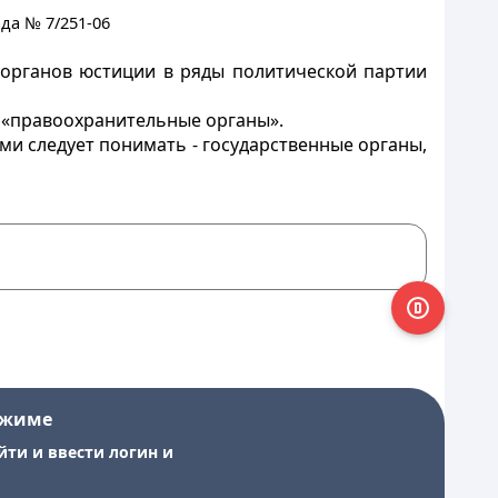
да № 7/251-06
органов юстиции в ряды политической партии
 «правоохранительные органы».
и следует понимать - государственные органы,
ежиме
йти и ввести логин и