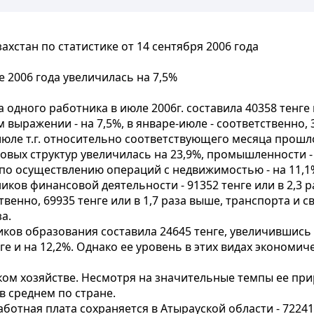
хстан по статистике от 14 сентября 2006 года
 2006 года увеличилась на 7,5%
одного работника в июле 2006г. составила 40358 тенг
выражении - на 7,5%, в январе-июле - соответственно, 3
ле т.г. относительно соответствующего месяца прошло
вых структур увеличилась на 23,9%, промышленности - на
ры по осуществлению операций с недвижимостью - на 11,1
иков финансовой деятельности - 91352 тенге или в 2,3 р
о, 69935 тенге или в 1,7 раза выше, транспорта и связ
а.
ников образования составила 24645 тенге, увеличившись
ге и на 12,2%. Однако ее уровень в этих видах экономи
ом хозяйстве. Несмотря на значительные темпы ее прирос
 в среднем по стране.
аботная плата сохраняется в Атырауской области - 7224