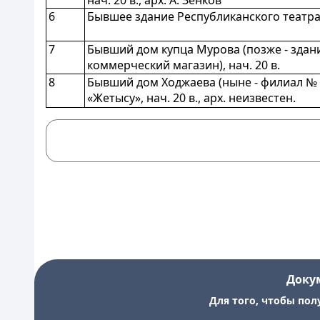
нач. 20 в., арх. А. Зенков
6
Бывшее здание Республиканского театра ку
7
Бывший дом купца Мурова (позже - здан
коммерческий магазин), нач. 20 в.
8
Бывший дом Ходжаева (ныне - филиал №
«Жетысу», нач. 20 в., арх. неизвестен.
Доку
Для того, чтобы пол