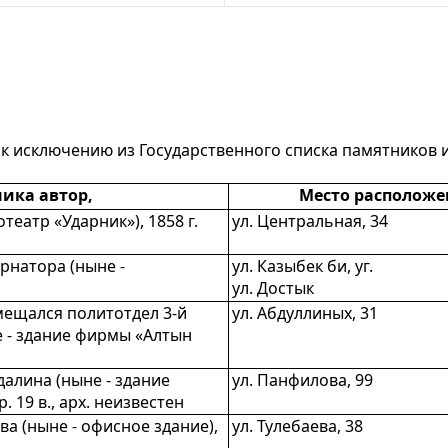
 исключению из Государственного списка памятников и
ика автор,
Место расположе
еатр «Ударник»), 1858 г.
ул. Центральная, 34
рнатора (ныне -
ул. Казыбек би, уг.
ул. Достык
мещался политотдел 3-й
ул. Абдуллиных, 31
е - здание фирмы «Алтын
далина (ныне - здание
ул. Панфилова, 99
 19 в., арх. неизвестен
а (ныне - офисное здание),
ул. Тулебаева, 38