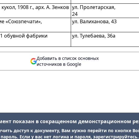
кол, 1908 г., арх. А. Зенков
ул. Пролетарская,
24
ие «Союзпечати»,
ул. Валиханова, 43
 1 обувной фабрики
ул. Тулебаева, 36а
Добавить в список основных
источников в Google
мент показан в сокращенном демонстрационном р
учить доступ к документу, Вам нужно перейти по кнопке Во
пароль. Если у вас нет логина и пароля, зарегистрируйтесь.