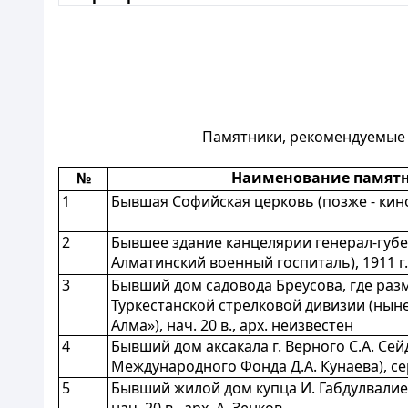
Памятники, рекомендуемые к
№
Наименование памятн
1
Бывшая Софийская церковь (позже - кинот
2
Бывшее здание канцелярии генерал-губе
Алматинский военный госпиталь), 1911 г.
3
Бывший дом садовода Бреусова, где раз
Туркестанской стрелковой дивизии (нын
Алма»), нач. 20 в., арх. неизвестен
4
Бывший дом аксакала г. Верного С.А. Сей
Международного Фонда Д.А. Кунаева), сер.
5
Бывший жилой дом купца И. Габдулвалиев