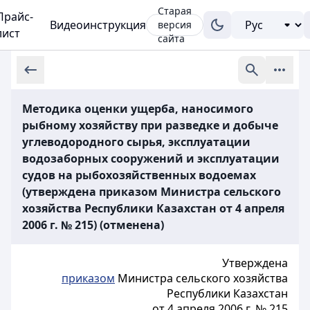
Старая
Прайс-
Видеоинструкция
версия
лист
сайта
Методика оценки ущерба, наносимого
рыбному хозяйству при разведке и добыче
углеводородного сырья, эксплуатации
водозаборных сооружений и эксплуатации
судов на рыбохозяйственных водоемах
(утверждена приказом Министра сельского
хозяйства Республики Казахстан от 4 апреля
2006 г. № 215) (отменена)
Утверждена
приказом
Министра сельского хозяйства
Республики Казахстан
от 4 апреля 2006 г. № 215