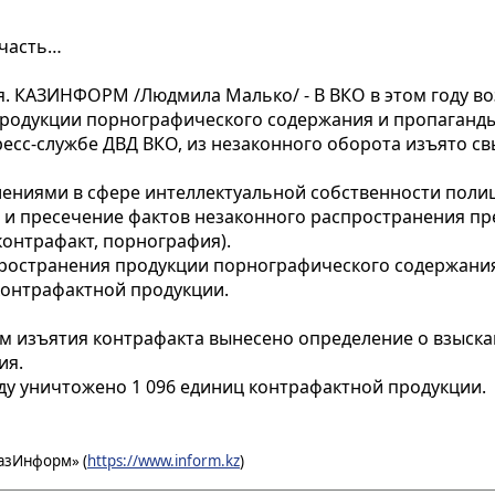
участь…
КАЗИНФОРМ /Людмила Малько/ - В ВКО в этом году воз
родукции порнографического содержания и пропаганды
есс-службе ДВД ВКО, из незаконного оборота изъято св
лениями в сфере интеллектуальной собственности пол
 и пресечение фактов незаконного распространения п
онтрафакт, порнография).
пространения продукции порнографического содержания
 контрафактной продукции.
ам изъятия контрафакта вынесено определение о взыска
ия.
оду уничтожено 1 096 единиц контрафактной продукции.
азИнформ» (
https://www.inform.kz
)