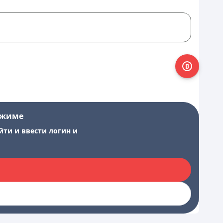
ежиме
йти и ввести логин и