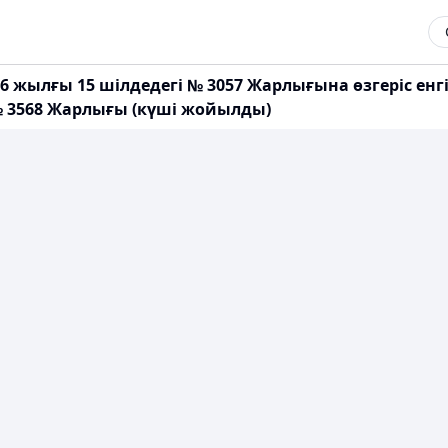
6 жылғы 15 шілдедегі № 3057 Жарлығына өзгеріс енг
№ 3568 Жарлығы (күші жойылды)