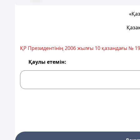
«Қаз
Қаза
ҚР Президентінің 2006 жылғы 10 қазандағы № 1
Қаулы етемін: