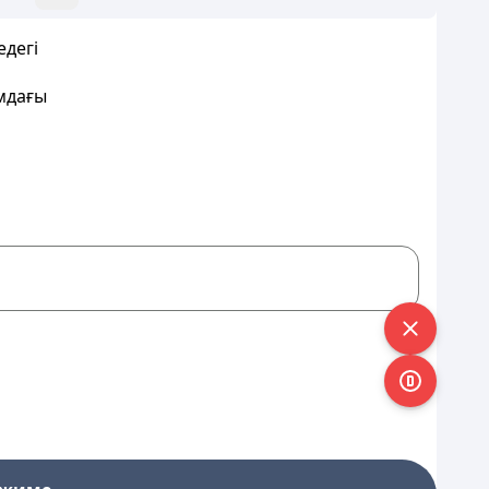
едегі
мдағы