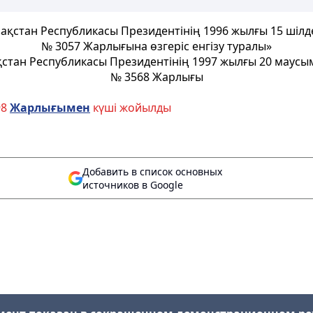
ақстан Республикасы Президентінің 1996 жылғы 15 шілд
№ 3057 Жарлығына өзгеріс енгізу туралы»
қстан Республикасы Президентінің 1997 жылғы 20 маусы
№ 3568 Жарлығы
98
Жарлы
ғ
ымен
күші жойылды
Добавить в список основных
источников в Google