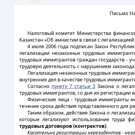
Письмо На
Налоговый комитет Министерства финансо
Казахстан «Об амнистии в связи с легализацие
4 июля 2006 года подписан Закон Республик
легализации незаконных трудовых иммигрант
трудовых иммигрантов граждан государств - у
трудовую деятельность с нарушением законодат
Легализация незаконных трудовых иммигрант
внутренних дел в качестве трудовых иммигрант
Согласно
пункту 7 статьи 3
Закона о легал
трудовых иммигрантов, со дня их регистрации в
Физические лица - трудовые иммигранты мо
течение срока действия представленного для ре
Таким
образом, действие Закона о легализа
которые легализуют использование труда ф
трудовых договоров (контрактов)
.
Касательно регистрации нерезидентов - нез