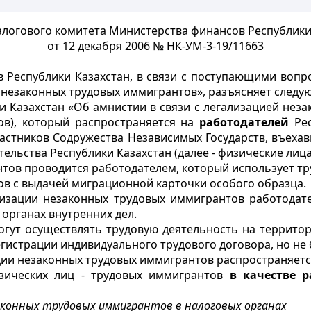
логового комитета Министерства финансов Республики
от 12 декабря 2006 № НК-УМ-3-19/11663
в Республики Казахстан, в связи с поступающими во
й незаконных трудовых иммигрантов», разъясняет следу
и Казахстан «Об амнистии в связи с легализацией нез
ов), который распространяется на
работодателей
Рес
частников Содружества Независимых Государств, въеха
ельства Республики Казахстан (далее - физические лица
ов проводится работодателем, который использует тру
ов с выдачей миграционной карточки особого образца.
изации незаконных трудовых иммигрантов работодате
 органах внутренних дел.
гут осуществлять трудовую деятельность на территор
гистрации индивидуального трудового договора, но не б
ции незаконных трудовых иммигрантов распространяется
изических лиц - трудовых иммигрантов
в качестве 
аконных трудовых иммигрантов в налоговых органах