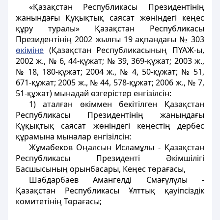
«Қазақстан Республикасы Президентінің
жанындағы Құқықтық саясат жөніндегі кеңес
құру туралы» Қазақстан Республикасы
Президентінің 2002 жылғы 19 ақпандағы № 303
өкіміне
(Қазақстан Республикасының ПҮАЖ-ы,
2002 ж., № 6, 44-құжат; № 39, 369-құжат; 2003 ж.,
№ 18, 180-құжат; 2004 ж., № 4, 50-құжат; № 51,
671-құжат; 2005 ж., № 44, 578-құжат; 2006 ж., № 7,
51-құжат) мынадай өзгерістер енгізілсін:
1) аталған өкіммен бекітілген Қазақстан
Республикасы Президентінің жанындағы
Құқықтық саясат жөніндегі кеңестің дербес
құрамына мыналар енгізілсін:
Жұмабеков Оңалсын Исламұлы - Қазақстан
Республикасы Президенті Әкімшілігі
Басшысының орынбасары, Кеңес төрағасы,
Шабдарбаев Амангелді Смағұлұлы -
Қазақстан Республикасы Ұлттық қауіпсіздік
комитетінің Төрағасы;