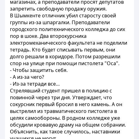
магазинах, а преподаватели просят депутатов
запретить свободную продажу оружия.
В Шымкенте отличник убил старосту своей
группы из-за шпаргалки. Преподаватели
городского политехнического колледжа до сих
пор в шоке. Два второкурсника
электромеханического факультета не поделили
тетрадь. Кто будет списывать первым, они
долго решали в коридоре. Потом разрешили
спор на улице при помощи пистолета "Оса".
- Чтобы защитить себя.
- А из-за чего?
- Из-за тетради все…
Стрелявший студент пришел в полицию с
повинной через три дня. Утверждает, что
сокурсник первый бросил в него камень. А он
выстрелил из травматического пистолета в
целях самообороны. В родном колледже уже
обсудили кровавую драму на общем собрании.
Объяснить, как такое случилось, наставники
учащихся не могут.