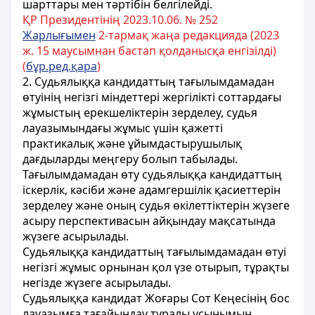
шарттары мен тәртібін белгілейді.
ҚР Президентінің 2023.10.06. № 252
Жарлығымен
2-тармақ жаңа редакцияда (2023
ж. 15 маусымнан бастап қолданысқа енгізілді)
(
бұр.ред.қара
)
2. Судьялыққа кандидаттың тағылымдамадан
өтуінің негізгі міндеттері жергілікті соттардағы
жұмыстың ерекшеліктерін зерделеу, судья
лауазымындағы жұмыс үшін қажетті
практикалық және ұйымдастырушылық
дағдыларды меңгеру болып табылады.
Тағылымдамадан өту судьялыққа кандидаттың
іскерлік, кәсіби және адамгершілік қасиеттерін
зерделеу және оның судья өкілеттіктерін жүзеге
асыру перспективасын айқындау мақсатында
жүзеге асырылады.
Судьялыққа кандидаттың тағылымдамадан өтуі
негізгі жұмыс орнынан қол үзе отырып, тұрақты
негізде жүзеге асырылады.
Судьялыққа кандидат Жоғары Сот Кеңесінің бос
лауазымға тағайындау туралы ұсынымын