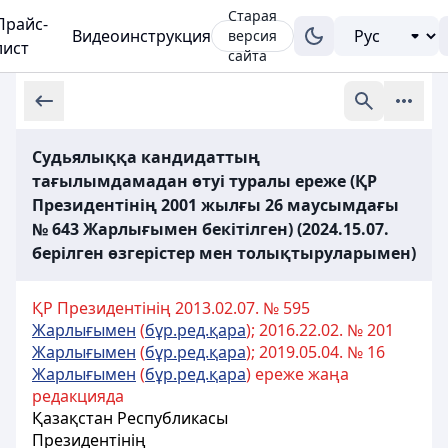
Старая
Прайс-
Видеоинструкция
версия
лист
сайта
Судьялыққа кандидаттың
тағылымдамадан өтуі туралы ереже (ҚР
Президентінің 2001 жылғы 26 маусымдағы
№ 643 Жарлығымен бекітілген) (2024.15.07.
берілген өзгерістер мен толықтыруларымен)
ҚР Президентінің 2013.02.07. № 595
Жарлығымен
(
бұр.ред.қара
); 2016.22.02. № 201
Жарлығымен
(
бұр.ред.қара
); 2019.05.04. № 16
Жарлығымен
(
бұр.ред.қара
) ереже жаңа
редакцияда
Қазақстан Республикасы
Президентінің