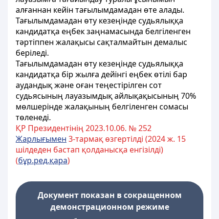
алғаннан кейін тағылымдамадан өте алады.
Тағылымдамадан өту кезеңінде судьялыққа
кандидатқа еңбек заңнамасында белгіленген
тәртіппен жалақысы сақталмайтын демалыс
беріледі.
Тағылымдамадан өту кезеңінде судьялыққа
кандидатқа бір жылға дейінгі еңбек өтілі бар
аудандық және оған теңестірілген сот
судьясының лауазымдық айлықақысының 70%
мөлшерінде жалақының белгіленген сомасы
төленеді.
ҚР Президентінің 2023.10.06. № 252
Жарлығымен
3-тармақ өзгертілді (2024 ж. 15
шілдеден бастап қолданысқа енгізілді)
(
бұр.ред.қара
)
Документ показан в сокращенном
демонстрационном режиме