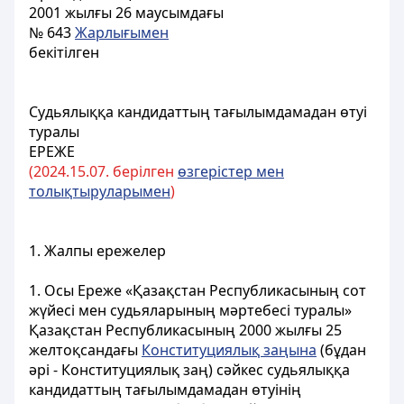
2001 жылғы 26 маусымдағы
№ 643
Жарлығымен
бекітілген
Судьялыққа кандидаттың тағылымдамадан өтуi
туралы
ЕРЕЖЕ
(202
4.15.0
7. берілген
өзгерістер мен
толықтыруларымен
)
1. Жалпы ережелер
1. Осы Ереже «Қазақстан Республикасының сот
жүйесі мен судьяларының мәртебесі туралы»
Қазақстан Республикасының 2000 жылғы 25
желтоқсандағы
Конституциялық заңына
(бұдан
әрі - Конституциялық заң) сәйкес судьялыққа
кандидаттың тағылымдамадан өтуінің