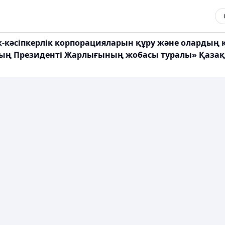
тік-кәсіпкерлік корпорацияларын құру және олардың
ың Президенті Жарлығының жобасы туралы» Қазақст