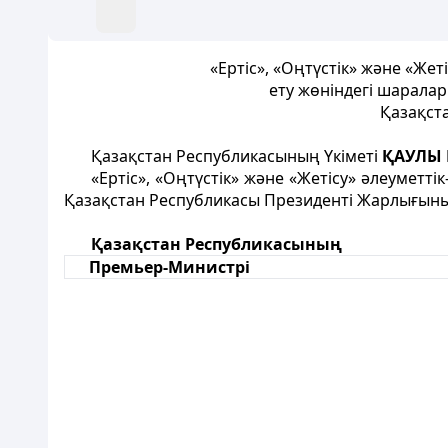
«Ертіс», «Оңтүстік» және «Же
ету жөніндегі шарала
Қазақста
Қазақстан Республикасының Үкіметі
ҚАУЛЫ 
«Ертіс», «Оңтүстік» және «Жетісу» әлеуметт
Қазақстан Республикасы Президенті Жарлығы
Қазақстан Республикасының
Премьер-Министрі