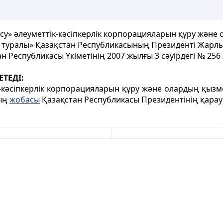
тісу» әлеуметтік-кәсіпкерлік корпорацияларын құру жән
р туралы» Қазақстан Республикасының Президенті Жар
н Республикасы Үкіметінің 2007 жылғы 3 сәуірдегі № 25
ЕТЕДІ:
ік-кәсіпкерлік корпорацияларын құру және олардың қыз
ның
жобасы
Қазақстан Республикасы Президентінің қарауы