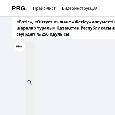
Прайс-лист
Видеоинструкция
«Ертіс», «Оңтүстік» және «Жетісу» әлеумет
шаралар туралы» Қазақстан Республикасын
сәуірдегі № 256 Қаулысы