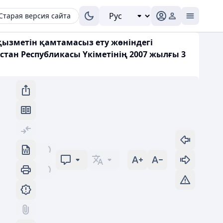
Старая версия сайта
 қызметін қамтамасыз ету жөніндегі
ан Республикасы Үкіметінің 2007 жылғы 3