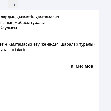
е олардың қызметін қамтамасыз
лығының жобасы туралы
6 Қаулысы
метін қамтамасыз ету жөніндегі шаралар туралы»
на енгізілсін.
К. Мәсімов