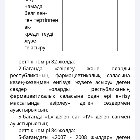
намада
белгілен-
ген тәртіппен
ак-
кредиттеуді
жүзе-
ге асыру
реттік нөмірі 82-жолда:
2-бағанда «әзірлеу және оларды
республиканың фармацевтикалық саласына
кезең-кезеңмен енгізуді жүзеге асыру» деген
сөздер «оларды республиканың
фармацевтикалық саласына одан әрі енгізу
мақсатында әзірлеу» деген сөздермен
ауыстырылсын;
5-бағанда «II» деген сан «IV» деген санмен
ауыстырылсын;
реттік нөмірі 84-жолда:
5-бағандағы «2007 - 2008 жылдар» деген