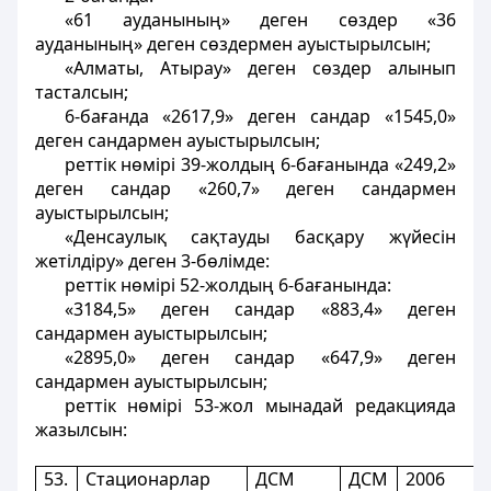
«61 ауданының» деген сөздер «36
ауданының» деген сөздермен ауыстырылсын;
«Алматы, Атырау» деген сөздер алынып
тасталсын;
6-бағанда «2617,9» деген сандар «1545,0»
деген сандармен ауыстырылсын;
реттік нөмірі 39-жолдың 6-бағанында «249,2»
деген сандар «260,7» деген сандармен
ауыстырылсын;
«Денсаулық сақтауды басқару жүйесін
жетілдіру» деген 3-бөлімде:
реттік нөмірі 52-жолдың 6-бағанында:
«3184,5» деген сандар «883,4» деген
сандармен ауыстырылсын;
«2895,0» деген сандар «647,9» деген
сандармен ауыстырылсын;
реттік нөмірі 53-жол мынадай редакцияда
жазылсын:
53.
Стационарлар
ДСМ
ДСМ
2006