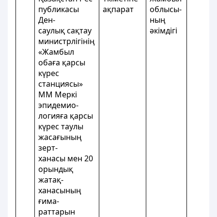
публикасы
ақпарат
облысы-
Ден-
ның
саулық сақтау
әкімдігі
министрлігінің
«Жамбыл
обаға қарсы
күрес
станциясы»
MM Меркі
эпидемио-
логияға қарсы
күрес таулы
жасағының
зерт-
ханасы мен 20
орындық
жатақ-
ханасының
ғима-
раттарын