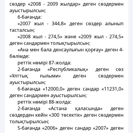
сөздер «2008 - 2009 жылдар» деген сөздермен
ауыстырылсын;
6-бағанда:
«2007 жыл - 344,8» деген сөздер алынып
тасталсын;
«2008 жыл - 274,5» және «2009 жыл - 274,5»
деген сандармен толықтырылсын;
«Ана мен бала денсаулығын қорғау» деген 4-
бөлімде:
реттік нөмірі 87-жолда:
2-бағанда «Республикалық» деген сөз
«Ұлттық ғылыми» деген сөздермен
ауыстырылсын;
6-бағанда «12000,0» деген сандар «11231,0»
деген сандармен ауыстырылсын;
реттік нөмірі 88-жолда:
2-бағанда «Астана қаласында» деген
сөздерден кейін «300 төсектік» деген сөздермен
толықтырылсын;
5-бағанда «2006» деген сандар «2007» деген