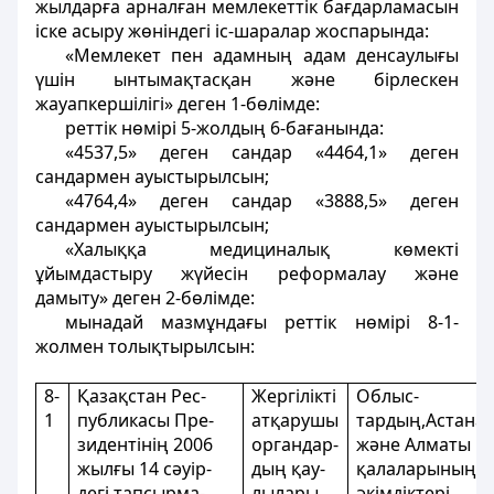
жылдарға арналған мемлекеттік бағдарламасын
іске асыру жөніндегі іс-шаралар жоспарында:
«Мемлекет пен адамның адам денсаулығы
үшін ынтымақтасқан және бірлескен
жауапкершілігі» деген 1-бөлімде:
реттік нөмірі 5-жолдың 6-бағанында:
«4537,5» деген сандар «4464,1» деген
сандармен ауыстырылсын;
«4764,4» деген сандар «3888,5» деген
сандармен ауыстырылсын;
«Халыққа медициналық көмекті
ұйымдастыру жүйесін реформалау және
дамыту» деген 2-бөлімде:
мынадай мазмұндағы реттік нөмірі 8-1-
жолмен толықтырылсын:
8-
Қазақстан Рес-
Жергілікті
Облыс-
1
публикасы Пре-
атқарушы
тардың,Астана
зидентінің 2006
органдар-
және Алматы
жылғы 14 сәуір-
дың қау-
қалаларының
дегі тапсырма-
лылары
әкімдіктері