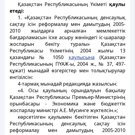
Қазақстан Республикасының Үкіметі
қаулы
етедi:
1. «Қазақстан Республикасының денсаулық
сақтау ісін реформалау мен дамытудың 2005-
2010 жылдарға арналған мемлекеттік
бағдарламасын іске асыру жөніндегі іс-шаралар
жоспарын бекіту туралы» Қазақстан
Республикасы Үкіметінің 2004 жылғы 13
қазандағы № 1050
қаулысына
(Қазақстан
Республикасының ПҮАЖ-ы, 2004 ж., № 37, 497-
құжат) мынадай өзгерістер мен толықтырулар
енгізілсін:
4-тармақ мынадай редакцияда жазылсын:
«4. Осы қаулының орындалуын бақылау
Қазақстан Республикасы Премьер-Министрінің
орынбасары - Экономика және бюджеттік
жоспарлау министрі А.Е. Мусинге жүктелсін.»;
көрсетілген қаулымен бекітілген Қазақстан
Республикасының денсаулық сақтау ісін
реформалау мен дамытудың 2005-2010