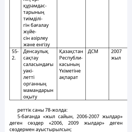
құрамдас-
тарының
тиімділі-
гін бағалау
жүйе-
сін әзірлеу
және енгізу
55-
Денсаулық
Қазақстан
ДСМ
2007
2.
сақтау
Республи-
жыл
саласындағы
касының
уәкі-
Үкіметіне
летті
ақпарат
органның
мамандарын
оқыту
реттік саны 78-жолда:
5-бағанда «жыл сайын, 2006-2007 жылдар»
деген сөздер «2006, 2009 жылдар» деген
сөздермен ауыстырылсын;