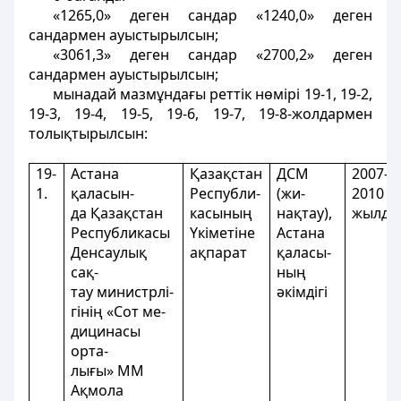
«1265,0» деген сандар «1240,0» деген
сандармен ауыстырылсын;
«3061,3» деген сандар «2700,2» деген
сандармен ауыстырылсын;
мынадай мазмұндағы реттік нөмірі 19-1, 19-2,
19-3, 19-4, 19-5, 19-6, 19-7, 19-8-жолдармен
толықтырылсын:
19-
Астана
Қазақстан
ДСМ
2007-
1.
қаласын-
Республи-
(жи-
2010
да Қазақстан
касының
нақтау),
жылда
Республикасы
Үкіметіне
Астана
Денсаулық
ақпарат
қаласы-
сақ-
ның
тау министрлі-
әкімдігі
гінің «Сот ме-
дицинасы
орта-
лығы» MM
Ақмола