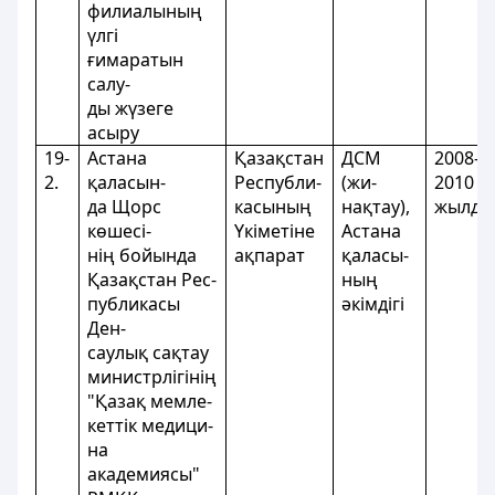
филиалының
үлгi
ғимаратын
салу-
ды жүзеге
асыру
19-
Астана
Қазақстан
ДСМ
2008-
2.
қаласын-
Республи-
(жи-
2010
да Щорс
касының
нақтау),
жылда
көшесі-
Үкіметіне
Астана
нің бойында
ақпарат
қаласы-
Қазақстан Рес-
ның
публикасы
әкімдігі
Ден-
саулық сақтау
министрлігінің
"Қазақ мемле-
кеттік медици-
на
академиясы"