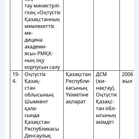
тау министрлі-
гінің «Оңтүстік
Қазақстанның
мемлекеттік
ме-
дицина
академи-
ясы» РМҚК-
ның оқу
корпусын салу
19-
Оңтүстік
Қазақстан
ДСМ
2006
4.
Қазақ-
Республи-
(жи-
жыл
стан
касының
нақтау),
облысының
Үкіметіне
Оңтүстік
Шымкент
ақпарат
Қазақс-
қала-
тан обл-
сында
ысының
Қазақстан
әкімдігі
Республикасы
Денсаулық