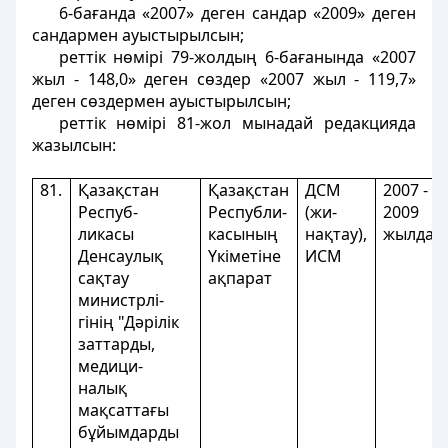
6-бағанда «2007» деген сандар «2009» деген
сандармен ауыстырылсын;
реттік нөмірі 79-жолдың 6-бағанында «2007
жыл - 148,0» деген сөздер «2007 жыл - 119,7»
деген сөздермен ауыстырылсын;
реттік нөмірі 81-жол мынадай редакцияда
жазылсын:
81.
Қазақстан
Қазақстан
ДСМ
2007 -
Респуб-
Республи-
(жи-
2009
ликасы
касының
нақтау),
жылдар
Денсаулық
Үкіметіне
ИСМ
сақтау
ақпарат
министрлі-
гінің "Дәрілік
заттарды,
медици-
налық
мақсаттағы
бұйымдарды