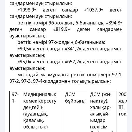
сандармен ауыстырылсын;
«1098,9» деген сандар «1037,9» деген
сандармен ауыстырылсын;
реттік нөмірі 96-жолдың 6-бағанында «894,8»
деген сандар «819,9» деген сандармен
ауыстырылсын;
реттік нөмірі 97-жолдың 6-бағанында:
«90,5» деген сандар «341,2» деген сандармен
ауыстырылсын;
«95,0» деген сандар «657,2» деген сандармен
ауыстырылсын;
мынадай мазмұндағы реттік нөмірлері 97-1,
97-2, 97-3, 97-4-жолдармен толықтырылсын:
97-
Медициналық
ДСМ
ДСМ (жи-
2007
1.
көмек көрсету
бұйрығы
нақтау),
жылд
деңгейін
халықар-
III
(аудандық,
алық ұй-
тоқс
қалалық,
ымдар
облыстық)
(келісім