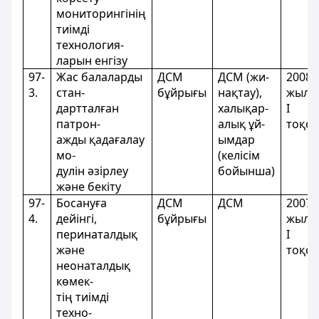
мониторингінің
тиімді
технология-
ларын енгізу
97-
Жас балаларды
ДСМ
ДСМ (жи-
2008
3.
стан-
бұйрығы
нақтау),
жылд
дартталған
халықар-
І
патрон-
алық ұй-
тоқс
ажды қадағалау
ымдар
мо-
(келісім
дулін әзірлеу
бойынша)
және бекіту
97-
Босануға
ДСМ
ДСМ
2007
4.
дейінгі,
бұйрығы
жылд
перинаталдық
І
және
тоқс
неонаталдық
көмек-
тің тиімді
техно-