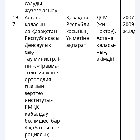
салуды
жүзеге асыру
19-
Астана
Қазақстан
ДСМ
2007 -
7.
қаласын-
Республи-
(жи-
2009
да Қазақстан
касының
нақтау),
жылда
Республикасы
Үкіметіне
Астана
Денсаулық
ақпарат
қаласы-
сақ-
ның
тау министрлі-
әкімдігі
гінің «Травма-
тология және
ортопедия
ғылыми-
зерттеу
институты»
РМҚК
қабылдау
бөлімшесі бар
4 қабатты опе-
рациялық