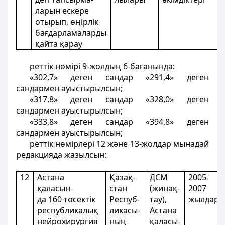
ларын ескере
отырып, өңірлік
бағдарламаларды
қайта қарау
реттік нөмірі 9-жолдың 6-бағанында:
«302,7» деген сандар «291,4» деген
сандармен ауыстырылсын;
«317,8» деген сандар «328,0» деген
сандармен ауыстырылсын;
«333,8» деген сандар «394,8» деген
сандармен ауыстырылсын;
реттік нөмірлері 12 және 13-жолдар мынадай
редакцияда жазылсын:
12
Астана
Қазақ-
ДСМ
2005-
қаласын-
стан
(жинақ-
2007
да 160 төсектік
Респуб-
тау),
жылдар
республикалық
ликасы-
Астана
нейрохирургия
ның
қаласы-