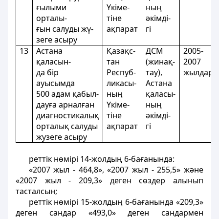
ғылыми
Үкіме-
ның
орталы-
тіне
әкімді-
ғын салуды жү-
ақпарат
гi
зеге асыру
13
Астана
Қазақс-
ДСМ
2005-
қаласын-
тан
(жинақ-
2007
да бір
Респуб-
тау),
жылдар
ауысымда
ликасы-
Астана
500 адам қабыл-
ның
қаласы-
дауға арналған
Үкіме-
ның
диагностикалық
тіне
әкімді-
орталық салуды
ақпарат
гi
жyзеге асыру
реттік нөмірі 14-жолдың 6-бағанында:
«2007 жыл - 464,8», «2007 жыл - 255,5» және
«2007 жыл - 209,3» деген сөздер алынып
тасталсын;
реттік нөмірі 15-жолдың 6-бағанында «209,3»
деген сандар «493,0» деген сандармен