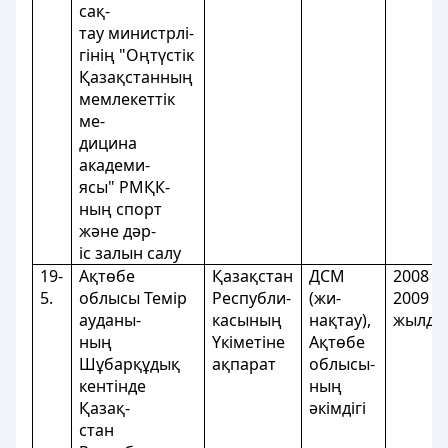
сақ-
тау министрлі-
гінің "Оңтүстік
Қазақстанның
мемлекеттік
ме-
дицина
академи-
ясы" РМҚК-
ның спорт
және дәр-
іс залын салу
19-
Ақтөбе
Қазақстан
ДСМ
2008 -
5.
облысы Темір
Республи-
(жи-
2009
ауданы-
касының
нақтау),
жылда
ның
Үкіметіне
Ақтөбе
Шұбарқұдық
ақпарат
облысы-
кентінде
ның
Қазақ-
әкімдігі
стан