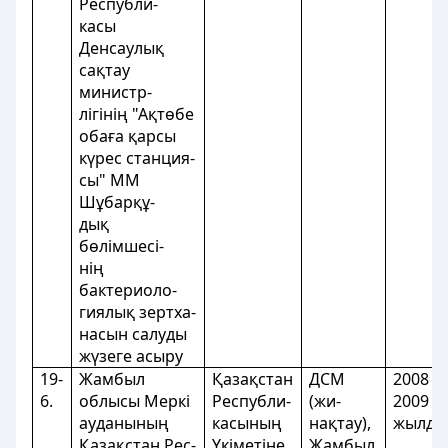
Республи-
касы
Денсаулық
сақтау
министр-
лігінің "Ақтөбе
обаға қарсы
күрес станция-
сы" ММ
Шұбарқұ-
дық
бөлімшесі-
нің
бактериоло-
гиялық зертха-
насын салуды
жүзеге асыру
19-
Жамбыл
Қазақстан
ДСМ
2008 -
6.
облысы Меркі
Республи-
(жи-
2009
ауданының
касының
нақтау),
жылда
Қазақстан Рес-
Үкіметіне
Жамбыл