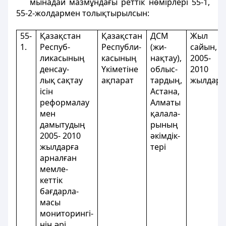
мынадай мазмұндағы реттік нөмірлері 55-1,
55-2-жолдармен толықтырылсын:
55-
Қазақстан
Қазақстан
ДСМ
Жыл
1.
Респуб-
Республи-
(жи-
сайын,
ликасының
касының
нақтау),
2005-
денсау-
Үкіметіне
облыс-
2010
лық сақтау
ақпарат
тардың,
жылдар
ісін
Астана,
реформалау
Алматы
мен
қалала-
дамытудың
рының
2005- 2010
әкімдік-
жылдарға
тері
арналған
мемле-
кеттік
бағдарла-
масы
мониторингі-
нің әрі