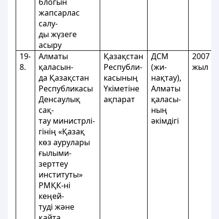
блогын
жапсарлас
салу-
ды жүзеге
асыру
19-
Алматы
Қазақстан
ДСМ
2007
8.
қаласын-
Республи-
(жи-
жыл
да Қазақстан
касының
нақтау),
Республикасы
Үкіметіне
Алматы
Денсаулық
ақпарат
қаласы-
сақ-
ның
тау министрлі-
әкімдігі
гінің «Қазақ
көз аурулары
ғылыми-
зерттеу
институты»
РМҚК-ні
кеңей-
туді және
қайта