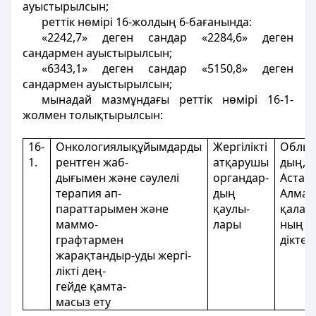
ауыстырылсын;
реттік нөмірі 16-жолдың 6-бағанында:
«2242,7» деген сандар «2284,6» деген
сандармен ауыстырылсын;
«6343,1» деген сандар «5150,8» деген
сандармен ауыстырылсын;
мынадай мазмұндағы реттік нөмірі 16-1-
жолмен толықтырылсын:
16-
Онкологиялықұйымдарды
Жергіліктi
Облыс
1.
рентген жаб-
атқарушы
дың,
дығымен және сәулелi
органдар-
Астана
терапия ап-
дың
Алмат
параттарымен және
қаулы-
қалал
маммо-
лары
ның әк
графтармен
діктер
жарақтандыр-уды жергі-
лікті дең-
гейде қамта-
масыз ету