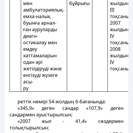
мен
бұйрығы
жылдың
амбулаториялық-
III
емха-налық
тоқсаны,
буынға арнал-
2007
ған ауруларды
жылдың
диагн-
IV
остикалау мен
тоқсаны,
емдеу
2008
хаттамаларын
жылдың
одан әрі
IV
жетілдіруді және
тоқсаны
енгізуді жүзеге
асы-
ру
реттік нөмірі 54-жолдың 6-бағанында:
«345,9» деген сандар «107,9» деген
сандармен ауыстырылсын;
«2007 жыл - 41,4» сөздермен
толықтырылсын;