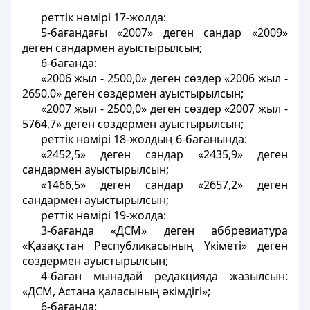
реттік нөмірі 17-жолда:
5-бағандағы «2007» деген сандар «2009»
деген сандармен ауыстырылсын;
6-бағанда:
«2006 жыл - 2500,0» деген сөздер «2006 жыл -
2650,0» деген сөздермен ауыстырылсын;
«2007 жыл - 2500,0» деген сөздер «2007 жыл -
5764,7» деген сөздермен ауыстырылсын;
реттік нөмірі 18-жолдың 6-бағанында:
«2452,5» деген сандар «2435,9» деген
сандармен ауыстырылсын;
«1466,5» деген сандар «2657,2» деген
сандармен ауыстырылсын;
реттік нөмірі 19-жолда:
3-бағанда «ДСМ» деген аббревиатура
«Қазақстан Республикасының Үкіметі» деген
сөздермен ауыстырылсын;
4-баған мынадай редакцияда жазылсын:
«ДСМ, Астана қаласының әкімдігі»;
6-бағанда: