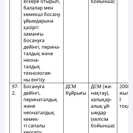
ескере отырып,
бойынша)
балалар мен
көмекші босану
ұйымдарына
қазіргi
заманғы
босануға
дейінгі, перина-
талдық және
неона-
талдық
технология-
ны енгізу
97-
Босануға
ДСМ
ДСМ (жи-
2008
2.
дейінгі,
бұйрығы
нақтау),
жылд
перинаталдық
халықар-
І
және
алық ұй-
тоқс
неонаталдық
ымдар
көмек-
(келісім
ті сапалы
бойынша)
көрсету