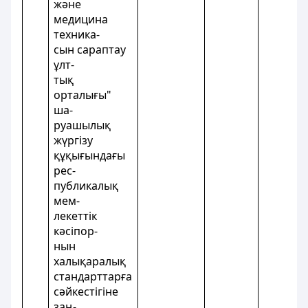
және
медицина
техника-
сын сараптау
ұлт-
тық
орталығы"
ша-
руашылық
жүргізу
құқығындағы
рес-
публикалық
мем-
лекеттік
кәсіпор-
нын
халықаралық
стандарттарға
сәйкестігіне
заң-