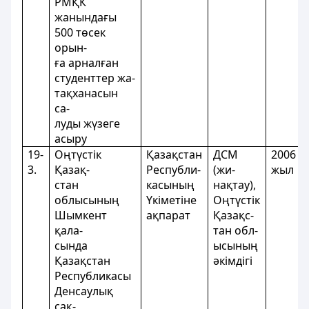
РМҚК
жанындағы
500 төсек
орын-
ға арналған
студенттер жа-
тақханасын
са-
луды жүзеге
асыру
19-
Оңтүстік
Қазақстан
ДСМ
2006
3.
Қазақ-
Республи-
(жи-
жыл
стан
касының
нақтау),
облысының
Үкіметіне
Оңтүстік
Шымкент
ақпарат
Қазақс-
қала-
тан обл-
сында
ысының
Қазақстан
әкімдігі
Республикасы
Денсаулық
сақ-