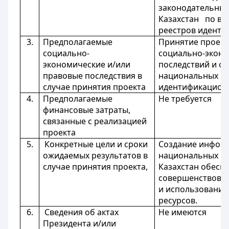
законодательные
Казахстан по в
реестров идент
3.
Предполагаемые
Принятие проект
социально-
социально-эконо
экономические и/или
последствий и о
правовые последствия в
национальных р
случае принятия проекта
идентификацион
4.
Предполагаемые
Не требуется
финансовые затраты,
связанные с реализацией
проекта
5.
Конкретные цели и сроки
Создание инфор
ожидаемых результатов в
национальных ре
случае принятия проекта,
Казахстан обесп
совершенствова
и использовани
ресурсов.
6.
Сведения об актах
Не имеются
Президента и/или