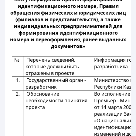
идентификационного номера, Правил
обращения физических и юридических лиц
(филиалов и представительств), а также
индивидуальных предпринимателей для
формирования идентификационного
номера и переоформления, ранее выданных
документов»
№
Перечень сведений,
Информация госу
которые должны быть
разработчика
отражены в проекте
1.
Государственный орган -
Министерство ю
разработчик
Республики Казах
2.
Обоснование
Во исполнение
п
необходимости принятия
Премьер - Минис
проекта
от 14 марта 2007
реализации Зако
«О национальных
идентификационн
изменений и доп