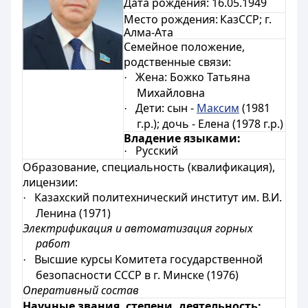
Дата рождения:
16
.05.1949
Место рождения:
КазССР; г.
Алма-Ата
Семейное положение,
родственные связи:
Жена:
Божко Татьяна
·
Михайловна
Дети: сын -
Максим
(1981
·
г.р.); дочь - Елена (1978 г.р.)
Владение языками:
Русский
·
Образование, специальность (квалификация),
лицензии:
Казахский политехнический институт им. В.И.
·
Ленина (1971)
Электрификация и автоматизация горных
работ
Высшие курсы Комитета государственной
·
безопасности СССР в г. Минске (1976)
Оперативный состав
Научные звания, степени, деятельность: